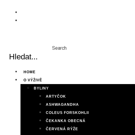
Skip
to
content
Search
HOME
O VÝŽIVĚ
BYLINY
ARTYČOK
ASHWAGANDHA
COLEUS FORSKOHLII
ČEKANKA OBECNÁ
ČERVENÁ RÝŽE