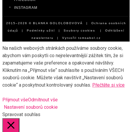
INSTAGRAM
2015–2026 © BLANKA GOLOLOBOVOVÁ |
Ochrana osobních
údajů
|
Podmínky užití
|
Soubory cookies
|
Odhlášení
newsletteru
| Vytvořil
tomsabol.cz
Na našich webových stránkách používáme soubory cookie,
abychom vám poskytli co nejrelevantnější zážitek tím, že si
zapamatujeme vaše preference a opakované návštěvy.
Kliknutím na „Přijmout vše“ souhlasíte s používáním VŠECH
souborů cookie. Můžete však navštívit „Nastavení souborů
cookie“ a poskytnout kontrolovaný souhlas.
Přečtěte si více
Přijmout vše
Odmítnout vše
Nastavení souborů cookie
Spravovat souhlas