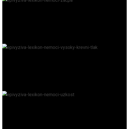
Zácpa
EPIVYZIVA.CZ
/
18. 6. 2023
Vysoký krevní tlak
EPIVYZIVA.CZ
/
18. 6. 2023
Úzkost
EPIVYZIVA.CZ
/