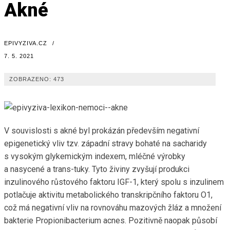
Akné
EPIVYZIVA.CZ
/
7. 5. 2021
ZOBRAZENO:
473
V souvislosti s akné byl prokázán především negativní
epigenetický vliv tzv. západní stravy bohaté na sacharidy
s vysokým glykemickým indexem, mléčné výrobky
a nasycené a trans-tuky. Tyto živiny zvyšují produkci
inzulinového růstového faktoru IGF-1, který spolu s inzulinem
potlačuje aktivitu metabolického transkripčního faktoru O1,
což má negativní vliv na rovnováhu mazových žláz a množení
bakterie Propionibacterium acnes. Pozitivně naopak působí