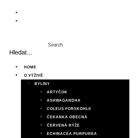
Skip
to
content
Search
HOME
O VÝŽIVĚ
BYLINY
ARTYČOK
ASHWAGANDHA
COLEUS FORSKOHLII
ČEKANKA OBECNÁ
ČERVENÁ RÝŽE
ECHINACEA PURPUREA