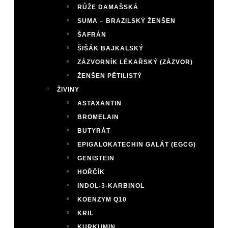
RŮŽE DAMAŠSKÁ
SUMA – BRAZILSKÝ ŽENŠEN
ŠAFRÁN
ŠIŠÁK BAJKALSKÝ
ZÁZVORNÍK LÉKAŘSKÝ (ZÁZVOR)
ŽENŠEN PĚTILISTÝ
ŽIVINY
ASTAXANTIN
BROMELAIN
BUTYRÁT
EPIGALOKATECHIN GALÁT (EGCG)
GENISTEIN
HOŘČÍK
INDOL-3-KARBINOL
KOENZYM Q10
KRIL
KURKUMIN