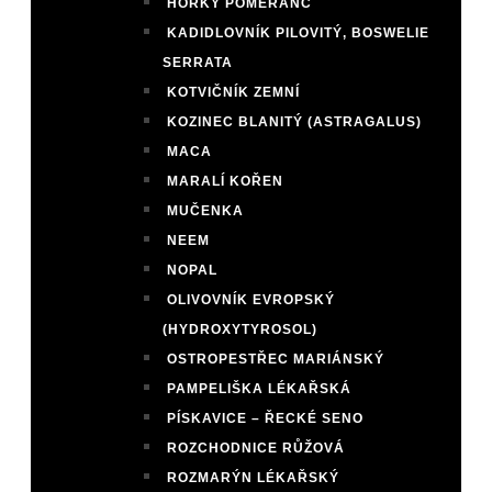
HOŘKÝ POMERANČ
KADIDLOVNÍK PILOVITÝ, BOSWELIE
SERRATA
KOTVIČNÍK ZEMNÍ
KOZINEC BLANITÝ (ASTRAGALUS)
MACA
MARALÍ KOŘEN
MUČENKA
NEEM
NOPAL
OLIVOVNÍK EVROPSKÝ
(HYDROXYTYROSOL)
OSTROPESTŘEC MARIÁNSKÝ
PAMPELIŠKA LÉKAŘSKÁ
PÍSKAVICE – ŘECKÉ SENO
ROZCHODNICE RŮŽOVÁ
ROZMARÝN LÉKAŘSKÝ