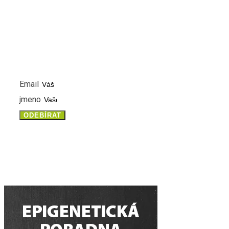
NEWSLETTER
PŘIHLASTE SE K ODBĚRU NOVINEK A MĚJTE VŽDY ČE
INFORMACE
Email
jmeno
ODEBÍRAT