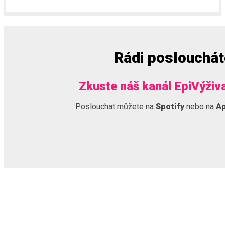
Rádi poslouchá
Zkuste náš kanál EpiVýživ
Poslouchat můžete na
Spotify
nebo na
Ap