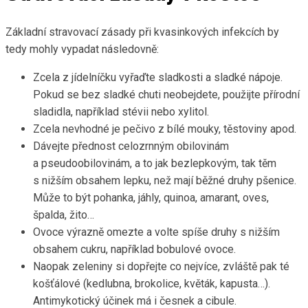
Základní stravovací zásady při kvasinkových infekcích by
tedy mohly vypadat následovně:
Zcela z jídelníčku vyřaďte sladkosti a sladké nápoje.
Pokud se bez sladké chuti neobejdete, použijte přírodní
sladidla, například stévii nebo xylitol.
Zcela nevhodné je pečivo z bílé mouky, těstoviny apod.
Dávejte přednost celozrnným obilovinám
a pseudoobilovinám, a to jak bezlepkovým, tak těm
s nižším obsahem lepku, než mají běžné druhy pšenice.
Může to být pohanka, jáhly, quinoa, amarant, oves,
špalda, žito…
Ovoce výrazně omezte a volte spíše druhy s nižším
obsahem cukru, například bobulové ovoce.
Naopak zeleniny si dopřejte co nejvíce, zvláště pak té
košťálové (kedlubna, brokolice, květák, kapusta…).
Antimykotický účinek má i česnek a cibule.