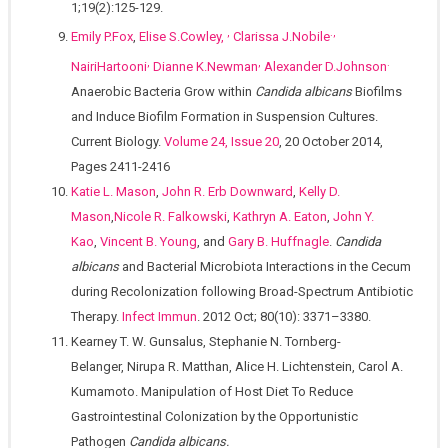
1;19(2):125-129.
,
.,
Emily P.Fox
,
Elise S.Cowley,
Clarissa J.Nobile
,
,
.
NairiHartooni
Dianne K.Newman
Alexander D.Johnson
Anaerobic Bacteria Grow within
Candida albicans
Biofilms
and Induce Biofilm Formation in Suspension Cultures.
Current Biology.
Volume 24, Issue 20
, 20 October 2014,
Pages 2411-2416
Katie L. Mason
,
John R. Erb Downward
,
Kelly D.
Mason
,
Nicole R. Falkowski
,
Kathryn A. Eaton
,
John Y.
Kao
,
Vincent B. Young
, and
Gary B. Huffnagle
.
Candida
albicans
and Bacterial Microbiota Interactions in the Cecum
during Recolonization following Broad-Spectrum Antibiotic
Therapy.
Infect Immun
. 2012 Oct; 80(10): 3371–3380.
Kearney T. W. Gunsalus, Stephanie N. Tornberg-
Belanger, Nirupa R. Matthan, Alice H. Lichtenstein, Carol A.
Kumamoto. Manipulation of Host Diet To Reduce
Gastrointestinal Colonization by the Opportunistic
Pathogen
Candida albicans.