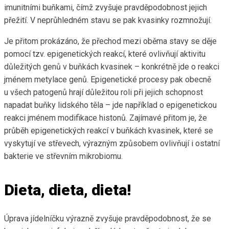
imunitními buňkami, čímž zvyšuje pravděpodobnost jejich
přežití. V neprůhledném stavu se pak kvasinky rozmnožují.
Je přitom prokázáno, že přechod mezi oběma stavy se děje
pomocí tzv. epigenetických reakcí, které ovlivňují aktivitu
důležitých genů v buňkách kvasinek – konkrétně jde o reakci
jménem metylace genů. Epigenetické procesy pak obecně
u všech patogenů hrají důležitou roli při jejich schopnost
napadat buňky lidského těla – jde například o epigenetickou
reakci jménem modifikace histonů. Zajímavé přitom je, že
průběh epigenetických reakcí v buňkách kvasinek, které se
vyskytují ve střevech, výrazným způsobem ovlivňují i ostatní
bakterie ve střevním mikrobiomu.
Dieta, dieta, dieta!
Úprava jídelníčku výrazně zvyšuje pravděpodobnost, že se