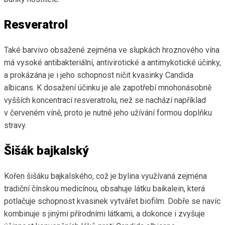
Resveratrol
Také barvivo obsažené zejména ve slupkách hroznového vína
má vysoké antibakteriální, antivirotické a antimykotické účinky,
a prokázána je i jeho schopnost ničit kvasinky Candida
albicans. K dosažení účinku je ale zapotřebí mnohonásobně
vyšších koncentrací resveratrolu, než se nachází například
v červeném víně, proto je nutné jeho užívání formou doplňku
stravy.
Šišák bajkalský
Kořen šišáku bajkalského, což je bylina využívaná zejména
tradiční čínskou medicínou, obsahuje látku baikalein, která
potlačuje schopnost kvasinek vytvářet biofilm. Dobře se navíc
kombinuje s jinými přírodními látkami, a dokonce i zvyšuje