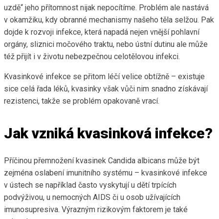
uzdě“ jeho přítomnost nijak nepocítíme. Problém ale nastává
v okamžiku, kdy obranné mechanismy našeho těla selžou. Pak
dojde k rozvoji infekce, která napadá nejen vnější pohlavní
orgány, sliznici močového traktu, nebo ústní dutinu ale může
též přijít i v životu nebezpečnou celotělovou infekci.
Kvasinkové infekce se přitom léčí velice obtížně – existuje
sice celá řada léků, kvasinky však vůči nim snadno získávají
rezistenci, takže se problém opakovaně vrací.
Jak vzniká kvasinková infekce?
Příčinou přemnožení kvasinek Candida albicans může být
zejména oslabení imunitního systému – kvasinkové infekce
v ústech se například často vyskytují u dětí trpících
podvýživou, u nemocných AIDS či u osob užívajících
imunosupresiva. Výrazným rizikovým faktorem je také