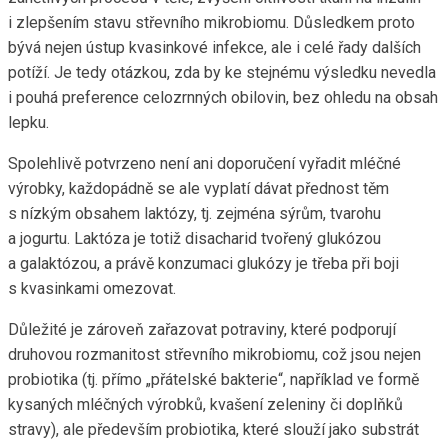
i zlepšením stavu střevního mikrobiomu. Důsledkem proto
bývá nejen ústup kvasinkové infekce, ale i celé řady dalších
potíží. Je tedy otázkou, zda by ke stejnému výsledku nevedla
i pouhá preference celozrnných obilovin, bez ohledu na obsah
lepku.
Spolehlivě potvrzeno není ani doporučení vyřadit mléčné
výrobky, každopádně se ale vyplatí dávat přednost těm
s nízkým obsahem laktózy, tj. zejména sýrům, tvarohu
a jogurtu. Laktóza je totiž disacharid tvořený glukózou
a galaktózou, a právě konzumaci glukózy je třeba při boji
s kvasinkami omezovat.
Důležité je zároveň zařazovat potraviny, které podporují
druhovou rozmanitost střevního mikrobiomu, což jsou nejen
probiotika (tj. přímo „přátelské bakterie“, například ve formě
kysaných mléčných výrobků, kvašení zeleniny či doplňků
stravy), ale především probiotika, které slouží jako substrát