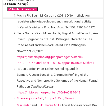
budoucí komentáře.
Seznam zdrojů
Mishra PK, Baum M, Carbon J (2011) DNA methylation
regulates phenotype-dependent transcriptional activity
in
Candida albicans
. Proc Natl Acad Sci 108: 11965–11970.
Elena Gómez-Díaz, Mireia Jordà, Miguel Angel Peinado, Ana
Rivero. Epigenetics of Host–Pathogen Interactions: The
Road Ahead and the Road Behind. Plos Pathogens.
November 29, 2012.
https://journals.plos.org/plospathogens/article?
id=10.1371/journal.ppat.1003007#ppat.1003007-Mishra1
.
Robert Jordan Price, Esther Weindling, Judith
Berman, Alessia Buscaino. Chromatin Profiling of the
Repetitive and Nonrepetitive Genomes of the Human Fungal
Pathogen
Candida albicans.
https://mbio.asm.org/content/10/4/e01376-19
Shankargouda Patil
,
Roopa S. Rao
,
Barnali
.
Majumdar
, and
Sukumaran Anil
Clinical Appearance of Oral