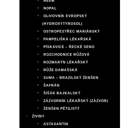
NEEM
NOPAL
OLIVOVNÍK EVROPSKÝ
(HYDROXYTYROSOL)
OSTROPESTŘEC MARIÁNSKÝ
PAMPELIŠKA LÉKAŘSKÁ
PÍSKAVICE – ŘECKÉ SENO
ROZCHODNICE RŮŽOVÁ
ROZMARÝN LÉKAŘSKÝ
RŮŽE DAMAŠSKÁ
SUMA – BRAZILSKÝ ŽENŠEN
ŠAFRÁN
ŠIŠÁK BAJKALSKÝ
ZÁZVORNÍK LÉKAŘSKÝ (ZÁZVOR)
ŽENŠEN PĚTILISTÝ
ŽIVINY
ASTAXANTIN