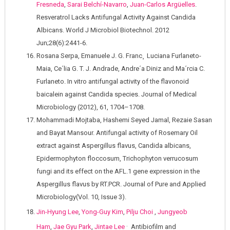
Fresneda
,
Sarai Belchí-Navarro
,
Juan-Carlos Argüelles
.
Resveratrol Lacks Antifungal Activity Against Candida
Albicans. World J Microbiol Biotechnol. 2012
Jun;28(6):2441-6.
Rosana Serpa, Emanuele J. G. Franc¸ Luciana Furlaneto-
Maia, Ce´lia G. T. J. Andrade, Andre´a Diniz and Ma´rcia C.
Furlaneto. In vitro antifungal activity of the flavonoid
baicalein against Candida species. Journal of Medical
Microbiology (2012), 61, 1704–1708.
Mohammadi Mojtaba, Hashemi Seyed Jamal, Rezaie Sasan
and Bayat Mansour. Antifungal activity of Rosemary Oil
extract against Aspergillus flavus, Candida albicans,
Epidermophyton floccosum, Trichophyton verrucosum
fungi and its effect on the AFL.1 gene expression in the
Aspergillus flavus by RT.PCR. Journal of Pure and Applied
Microbiology(Vol. 10, Issue 3).
Jin-Hyung Lee
,
Yong-Guy Kim
,
Pilju Choi
,
Jungyeob
.
Ham
,
Jae Gyu Park
,
Jintae Lee
Antibiofilm and