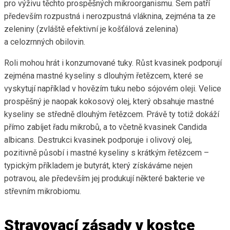
pro výživu těchto prospěšných mikroorganismu. Sem patří
především rozpustná i nerozpustná vláknina, zejména ta ze
zeleniny (zvláště efektivní je košťálová zelenina)
a celozrnných obilovin.
Roli mohou hrát i konzumované tuky. Růst kvasinek podporují
zejména mastné kyseliny s dlouhým řetězcem, které se
vyskytují například v hovězím tuku nebo sójovém oleji. Velice
prospěšný je naopak kokosový olej, který obsahuje mastné
kyseliny se středně dlouhým řetězcem. Právě ty totiž dokáží
přímo zabíjet řadu mikrobů, a to včetně kvasinek Candida
albicans. Destrukci kvasinek podporuje i olivový olej,
pozitivně působí i mastné kyseliny s krátkým řetězcem –
typickým příkladem je butyrát, který získáváme nejen
potravou, ale především jej produkují některé bakterie ve
střevním mikrobiomu.
Stravovací zásady v kostce