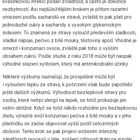
kvasinkovou infekci podaří zvládnout, a často je dokonce
nezbytností. Asi nejdůležitějším krokem je přitom razantní
omezení podílu sacharidů ve stravě, zvláště to pak platí pro
jednoduché cukry a sacharidy s vysokým glykemickým
indexem. To znamená ze stravy vyloučit především sladkosti,
sladké nápoje, pečivo z bílé mouky, těstoviny apod. Vhodné je
omezit i konzumaci ovoce, zvláště pak toho s vyšším
obsahem cukrů. Podle studie z roku 2018 může být naopak
výhodné slazení xylitolem, který má antimikrobiální účinky.
Některé výzkumy naznačují, že prospěšné může být
i vyloučení lepku ze stravy, k potvrzení však bude zapotřebí
ještě dalších výzkumů. Výhodnost bezlepkové stravy pro
osoby, které netrpí alergií na lepek, se totiž prokazuje jen
velmi obtížně. Když se totiž někdo rozhodne pro bezlepkovou
dietu, výrazně sníží konzumaci pečiva z bílé mouky a v jeho
jídelníčku se začne objevovat vyšší podíl celozrnných
obilovin. Tento krok se pak projeví snížením intenzity
zánětlivých procesů v těle, zvýšení citlivosti tkání na inzulin