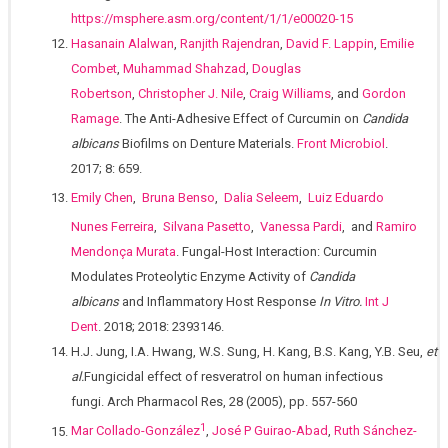
https://msphere.asm.org/content/1/1/e00020-15
Hasanain Alalwan
,
Ranjith Rajendran
,
David F. Lappin
,
Emilie
Combet
,
Muhammad Shahzad
,
Douglas
Robertson
,
Christopher J. Nile
,
Craig Williams
, and
Gordon
Ramage
. The Anti-Adhesive Effect of Curcumin on
Candida
albicans
Biofilms on Denture Materials.
Front Microbiol
.
2017; 8: 659.
Emily Chen
,
Bruna Benso
,
Dalia Seleem
,
Luiz Eduardo
Nunes Ferreira
,
Silvana Pasetto
,
Vanessa Pardi
,
and
Ramiro
Mendonça Murata
. Fungal-Host Interaction: Curcumin
Modulates Proteolytic Enzyme Activity of
Candida
albicans
and Inflammatory Host Response
In Vitro.
Int J
Dent
. 2018; 2018: 2393146.
H.J. Jung, I.A. Hwang, W.S. Sung, H. Kang, B.S. Kang, Y.B. Seu,
et
al.
Fungicidal effect of resveratrol on human infectious
fungi. Arch Pharmacol Res, 28 (2005), pp. 557-560
1
Mar Collado-González
,
José P Guirao-Abad
,
Ruth Sánchez-