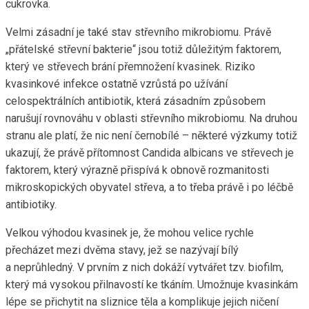
cukrovka.
Velmi zásadní je také stav střevního mikrobiomu. Právě
„přátelské střevní bakterie“ jsou totiž důležitým faktorem,
který ve střevech brání přemnožení kvasinek. Riziko
kvasinkové infekce ostatně vzrůstá po užívání
celospektrálních antibiotik, která zásadním způsobem
narušují rovnováhu v oblasti střevního mikrobiomu. Na druhou
stranu ale platí, že nic není černobílé – některé výzkumy totiž
ukazují, že právě přítomnost Candida albicans ve střevech je
faktorem, který výrazně přispívá k obnově rozmanitosti
mikroskopických obyvatel střeva, a to třeba právě i po léčbě
antibiotiky.
Velkou výhodou kvasinek je, že mohou velice rychle
přecházet mezi dvěma stavy, jež se nazývají bílý
a neprůhledný. V prvním z nich dokáží vytvářet tzv. biofilm,
který má vysokou přilnavostí ke tkáním. Umožnuje kvasinkám
lépe se přichytit na sliznice těla a komplikuje jejich ničení