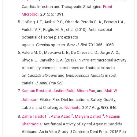
Candida Infection and Therapeutic Strategies.
Front
Microbiol
. 2015; 6: 1391.
Hofling J. F., Anibal P. C., Obando-Pereda G. A., Peixoto I. A.,
Furletti V. F., Foglio M. A., et al. (2010). Antimicrobial
potential of some plant extracts
against
Candida
species.
Braz. J. Biol.
70 1065–1068.
Valera M. C., Maekawa L. E., De Oliveira L. D., Jorge A. O.,
Shygei E., Carvalho C. A. (2013). In vitro antimicrobial activity
of auxiliary chemical substances and natural extracts
on
Candida albicans
and
Enterococcus faecalis
in root
canals.
J. Appl. Oral Sci.
Kamran Rostami
,
Justine Bold
,
Alison Parr
, and
Matt W.
.
Johnson
Gluten-Free Diet Indications, Safety, Quality,
Labels, and Challenges.
Nutrients
. 2017 Aug; 9(8): 846.
1
2
3
Zahra Talattof
,
Azita Azad
,
Maryam Zahed
,
Nazanin
Shahradnia
. Antifungal Activity of Xylitol Against Candida
Albicans: An in Vitro Study. J Contemp Dent Pract. 2018 Feb