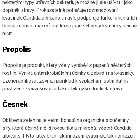
některými typy střevních bakterií, je možné ji ale užívat i jako
doplněk stravy. Prokazatelně potlačuje rozmnožování
kvasinek Candida albicans a navíc podporuje funkci imunitních
buněk jménem makrofágy, které jsou schopny kvasinky účinně
ničit.
Propolis
Propolis je produkt, který včely vyrábějí z pupenů některých
rostlin. Vyniká antimikrobiálními účinky a zabírá i na kvasinky.
Lze jej aplikovat zevně, například k výplachům ústní dutiny
postižené kvasinkovou infekcí, tak i jako doplněk stravy.
Česnek
Oblíbená zelenina je velmi bohatá na organické sloučeniny
síry, které účinně ničí širokou škálu mikrobů, včetně Candida
albicans. I tyto látky brání jak množení kvasinek, tak i omezují