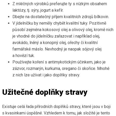
Z mléčných výrobků preferujte ty s nízkým obsahem
laktózy, tj. sýry, jogurt a kefír.
Dbejte na dostatečný příjem kvalitních zdrojů bílkovin.
V jídelníčku by neměly chybět kvalitní tuky. Pozitivně
působí zejména kokosový olej a olivový olej, kromě nich
je vhodné do jídelníčku zařazovat i například olej,
avokádo, lněný a konopný olej, ořechy či kvalitní
farmářské máslo. Nevhodný je naopak sójový olej
a hovězí tuk.
Používejte koření s antimykotickým účinkem, jako je
zázvor, rozmarýn, kurkuma, oregano či skořice. Mnohé
z nich lze užívat i jako doplňky stravy.
Užitečné doplňky stravy
Existuje celá řada přírodních doplňků stravy, které jsou v boji
s kvasinkami úspěšné. Vzhledem k tomu, jak složité je tento