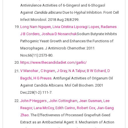
Antivirulence Activities of 6-Gingerol and 6-Shogaol
Against
Candida albicans
Due to Hyphal Inhibition. Front Cell
Infect Microbiol. 2018 Aug 28;8:299.
Long Nam Nguyen
,
Livia Cristina Liporagi Lopes
,
Radames
J B Cordero
,
Joshua D Nosanchuk
Sodium Butyrate Inhibits
Pathogenic Yeast Growth and Enhances the Functions of
Macrophages. J Antimicrob Chemother. 2011
Nov;66(11):2573-80.
https://www.thecandidadiet.com/garlic/
V Manohar
,
C Ingram
,
J Gray
,
N A Talpur
,
B W Echard
,
D
Bagchi
,
H G Preuss
. Antifungal Activities of Origanum Oil
Against Candida Albicans. Mol Cell Biochem. 2001
Dec;228(1-2):111-7.
John P Heggers
,
John Cottingham
,
Jean Gusman
,
Lee
Reagor
,
Lana McCoy
,
Edith Carino
,
Robert Cox
,
Jian-Gang
Zhao
. The Effectiveness of Processed Grapefruit-Seed
Extract as an Antibacterial Agent: II. Mechanism of Action