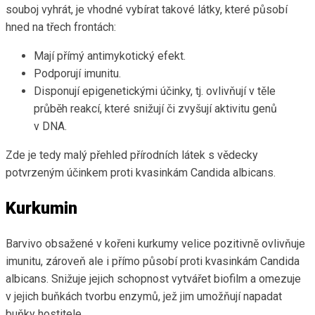
souboj vyhrát, je vhodné vybírat takové látky, které působí
hned na třech frontách:
Mají přímý antimykotický efekt.
Podporují imunitu.
Disponují epigenetickými účinky, tj. ovlivňují v těle
průběh reakcí, které snižují či zvyšují aktivitu genů
v DNA.
Zde je tedy malý přehled přírodních látek s vědecky
potvrzeným účinkem proti kvasinkám Candida albicans.
Kurkumin
Barvivo obsažené v kořeni kurkumy velice pozitivně ovlivňuje
imunitu, zároveň ale i přímo působí proti kvasinkám Candida
albicans. Snižuje jejich schopnost vytvářet biofilm a omezuje
v jejich buňkách tvorbu enzymů, jež jim umožňují napadat
buňky hostitele.