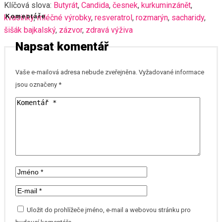
Klíčová slova:
Butyrát
,
Candida
,
česnek
,
kurkuminzánět
,
kvasinky
Komentáře
,
mléčné výrobky
,
resveratrol
,
rozmarýn
,
sacharidy
,
šišák bajkalský
,
zázvor
,
zdravá výživa
Napsat komentář
Vaše e-mailová adresa nebude zveřejněna.
Vyžadované informace
jsou označeny
*
Uložit do prohlížeče jméno, e-mail a webovou stránku pro