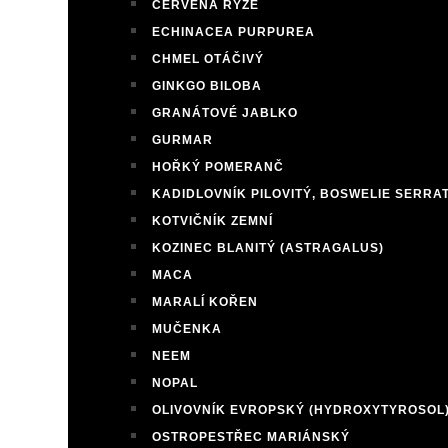
ČERVENÁ RÝŽE
ECHINACEA PURPUREA
CHMEL OTÁČIVÝ
GINKGO BILOBA
GRANÁTOVÉ JABLKO
GURMAR
HOŘKÝ POMERANČ
KADIDLOVNÍK PILOVITÝ, BOSWELIE SERRA
KOTVIČNÍK ZEMNÍ
KOZINEC BLANITÝ (ASTRAGALUS)
MACA
MARALÍ KOŘEN
MUČENKA
NEEM
NOPAL
OLIVOVNÍK EVROPSKÝ (HYDROXYTYROSOL
OSTROPESTŘEC MARIÁNSKÝ