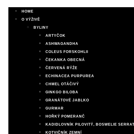
HOME
O VÝŽIVĚ
BYLINY
ARTYČOK
ASHWAGANDHA
COLEUS FORSKOHLII
ČEKANKA OBECNÁ
ČERVENÁ RÝŽE
ECHINACEA PURPUREA
CHMEL OTÁČIVÝ
GINKGO BILOBA
GRANÁTOVÉ JABLKO
GURMAR
HOŘKÝ POMERANČ
KADIDLOVNÍK PILOVITÝ, BOSWELIE SERRA
KOTVIČNÍK ZEMNÍ