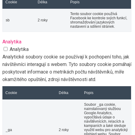
Cookie
Délka
Popis
Tento soubor cookie používá
Facebook ke kontrole svých funkcí,
sb
2 roky
shromažďování jazykových
nastavení a sdílení stránek.
Analytika
Analytika
Analytické soubory cookie se používají k pochopení toho, jak
návštěvníci interagují s webem. Tyto soubory cookie pomáhají
poskytovat informace o metrikách počtu návštěvníků, míře
okamžitého opuštění, zdroji návštěvnosti atd.
Cookie
Délka
Popis
Soubor _ga cookie,
nainstalovaný službou
Google Analytics,
vypočítává údaje o
návštěvnících, relacích a
kampaních a také sleduje
_ga
2 roky
využití webu pro analytický
přehled webu. Soubor