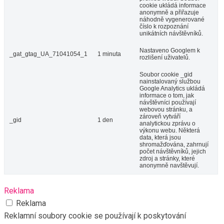
cookie ukládá informace
anonymně a přiřazuje
náhodně vygenerované
číslo k rozpoznání
unikátních návštěvníků.
Nastaveno Googlem k
_gat_gtag_UA_71041054_1
1 minuta
rozlišení uživatelů.
Soubor cookie _gid
nainstalovaný službou
Google Analytics ukládá
informace o tom, jak
návštěvníci používají
webovou stránku, a
zároveň vytváří
_gid
1 den
analytickou zprávu o
výkonu webu. Některá
data, která jsou
shromažďována, zahrnují
počet návštěvníků, jejich
zdroj a stránky, které
anonymně navštěvují.
Reklama
Reklama
Reklamní soubory cookie se používají k poskytování