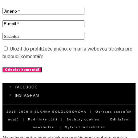
Uložit do prohlížeče jméno, e-mail a webovou stránku pro
budoucí komentáře.
FACEBOOK
INSTAGRAM
2015–2026 © BLANKA GOLOLOBOVOVÁ |
Ochrana osobních
údajů
|
Podmínky užití
|
Soubory cookies
|
Odhlášení
newsletteru
| Vytvořil
tomsabol.cz
Na našich webových stránkách používáme soubory cookie,