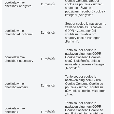
Cookie Consent. Soubor
cookielawinfo-
11 měsíců
cookie se používá k uložení
checkbox-analytics
souhlasu uživatele s
používáním souborů cookie v
kategorii „Analytika“.
Soubor cookie je nastaven na
základě souhlasu s cookie
cookielawinfo-
GDPR k zaznamenání
11 měsíců
checkbox-functional
souhlasu uživatele pro
soubory cookie v kategorii
„Funkční“.
Tento soubor cookie je
nastaven pluginem GDPR
cookielawinfo-
Cookie Consent. Cookies
11 měsíců
checkbox-necessary
slouží k uložení souhlasu
uživatele s cookies v kategorii
„Nezbytné“.
Tento soubor cookie je
nastaven pluginem GDPR
cookielawinfo-
Cookie Consent. Cookie se
11 měsíců
checkbox-others
používá k uložení souhlasu
uživatele s cookies v kategorii
„Jiné.
Tento soubor cookie je
nastaven pluginem GDPR
cookielawinfo-
Cookie Consent. Cookie se
checkbox-
11 měsíců
používá k uložení souhlasu