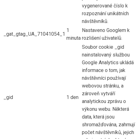
vygenerované číslo k
rozpoznání unikátních
návštěvníků.
1
Nastaveno Googlem k
_gat_gtag_UA_71041054_1
minuta
rozlišení uživatelů.
Soubor cookie _gid
nainstalovaný službou
Google Analytics ukládá
informace o tom, jak
návštěvníci používají
webovou stránku, a
zároveň vytváří
_gid
1 den
analytickou zprávu o
výkonu webu. Některá
data, která jsou
shromažďována, zahrnují
počet návštěvníků, jejich