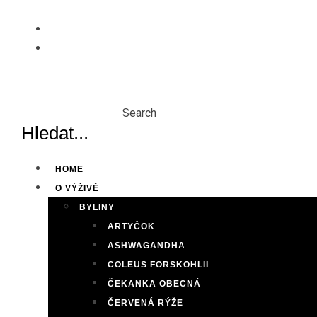
Skip
to
content
Search
HOME
O VÝŽIVĚ
BYLINY
ARTYČOK
ASHWAGANDHA
COLEUS FORSKOHLII
ČEKANKA OBECNÁ
ČERVENÁ RÝŽE