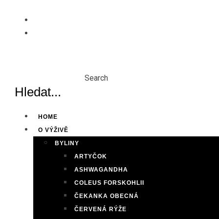
Skip
to
content
Search
HOME
O VÝŽIVĚ
BYLINY
ARTYČOK
ASHWAGANDHA
COLEUS FORSKOHLII
ČEKANKA OBECNÁ
ČERVENÁ RÝŽE