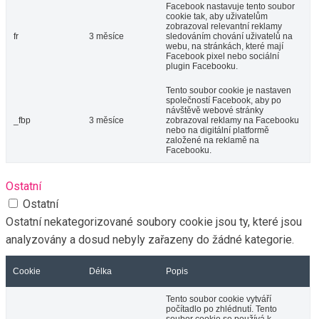
Facebook nastavuje tento soubor
cookie tak, aby uživatelům
zobrazoval relevantní reklamy
fr
3 měsíce
sledováním chování uživatelů na
webu, na stránkách, které mají
Facebook pixel nebo sociální
plugin Facebooku.
Tento soubor cookie je nastaven
společností Facebook, aby po
návštěvě webové stránky
_fbp
3 měsíce
zobrazoval reklamy na Facebooku
nebo na digitální platformě
založené na reklamě na
Facebooku.
Ostatní
Ostatní
Ostatní nekategorizované soubory cookie jsou ty, které jsou
analyzovány a dosud nebyly zařazeny do žádné kategorie.
Cookie
Délka
Popis
Tento soubor cookie vytváří
počítadlo po zhlédnutí. Tento
soubor cookie se používá k