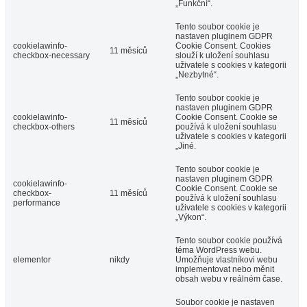
„Funkční“.
Tento soubor cookie je
nastaven pluginem GDPR
cookielawinfo-
Cookie Consent. Cookies
11 měsíců
checkbox-necessary
slouží k uložení souhlasu
uživatele s cookies v kategorii
„Nezbytné“.
Tento soubor cookie je
nastaven pluginem GDPR
cookielawinfo-
Cookie Consent. Cookie se
11 měsíců
checkbox-others
používá k uložení souhlasu
uživatele s cookies v kategorii
„Jiné.
Tento soubor cookie je
nastaven pluginem GDPR
cookielawinfo-
Cookie Consent. Cookie se
checkbox-
11 měsíců
používá k uložení souhlasu
performance
uživatele s cookies v kategorii
„Výkon“.
Tento soubor cookie používá
téma WordPress webu.
elementor
nikdy
Umožňuje vlastníkovi webu
implementovat nebo měnit
obsah webu v reálném čase.
Soubor cookie je nastaven