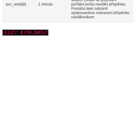
pvc_visits[0]
1 minuta
počítání počtu návštěv příspěvku.
Pomáhá také zabránit
opakovanému zobrazení příspěvku
návštěvníkem.
ULOŽIT A PŘIJMOUT