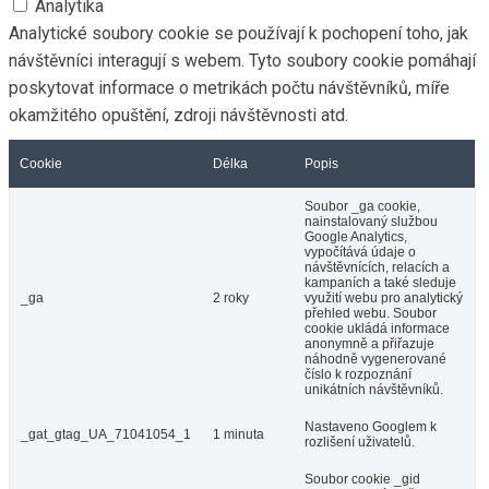
Analytika
Analytické soubory cookie se používají k pochopení toho, jak
návštěvníci interagují s webem. Tyto soubory cookie pomáhají
poskytovat informace o metrikách počtu návštěvníků, míře
okamžitého opuštění, zdroji návštěvnosti atd.
Cookie
Délka
Popis
Soubor _ga cookie,
nainstalovaný službou
Google Analytics,
vypočítává údaje o
návštěvnících, relacích a
kampaních a také sleduje
_ga
2 roky
využití webu pro analytický
přehled webu. Soubor
cookie ukládá informace
anonymně a přiřazuje
náhodně vygenerované
číslo k rozpoznání
unikátních návštěvníků.
Nastaveno Googlem k
_gat_gtag_UA_71041054_1
1 minuta
rozlišení uživatelů.
Soubor cookie _gid