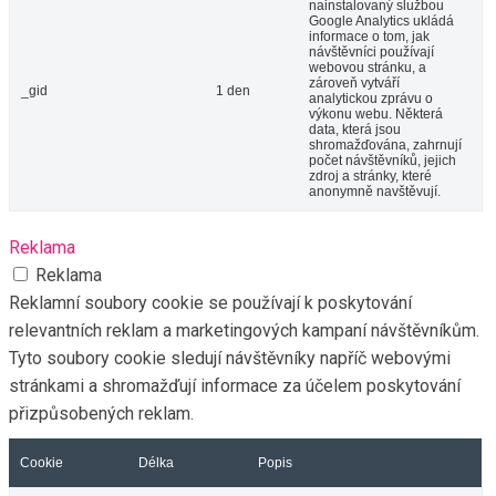
nainstalovaný službou
Google Analytics ukládá
informace o tom, jak
návštěvníci používají
webovou stránku, a
zároveň vytváří
_gid
1 den
analytickou zprávu o
výkonu webu. Některá
data, která jsou
shromažďována, zahrnují
počet návštěvníků, jejich
zdroj a stránky, které
anonymně navštěvují.
Reklama
Reklama
Reklamní soubory cookie se používají k poskytování
relevantních reklam a marketingových kampaní návštěvníkům.
Tyto soubory cookie sledují návštěvníky napříč webovými
stránkami a shromažďují informace za účelem poskytování
přizpůsobených reklam.
Cookie
Délka
Popis