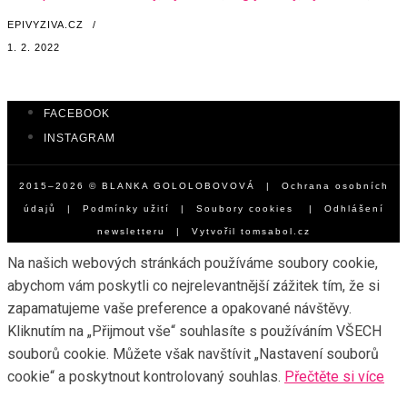
EPIVYZIVA.CZ
/
1. 2. 2022
FACEBOOK
INSTAGRAM
2015–2026 © BLANKA GOLOLOBOVOVÁ |
Ochrana osobních
údajů
|
Podmínky užití
|
Soubory cookies
|
Odhlášení
newsletteru
| Vytvořil
tomsabol.cz
Na našich webových stránkách používáme soubory cookie,
abychom vám poskytli co nejrelevantnější zážitek tím, že si
zapamatujeme vaše preference a opakované návštěvy.
Kliknutím na „Přijmout vše“ souhlasíte s používáním VŠECH
souborů cookie. Můžete však navštívit „Nastavení souborů
cookie“ a poskytnout kontrolovaný souhlas.
Přečtěte si více