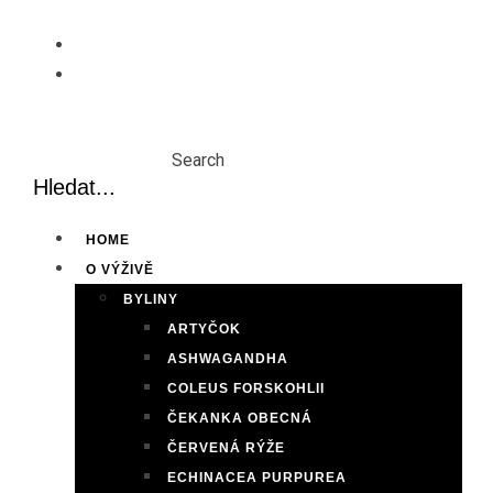
Skip
to
content
Search
HOME
O VÝŽIVĚ
BYLINY
ARTYČOK
ASHWAGANDHA
COLEUS FORSKOHLII
ČEKANKA OBECNÁ
ČERVENÁ RÝŽE
ECHINACEA PURPUREA