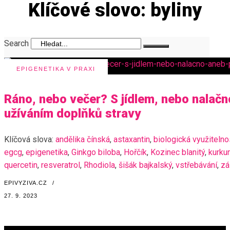
Klíčové slovo: byliny
Search
EPIGENETIKA V PRAXI
Ráno, nebo večer? S jídlem, nebo nalač
užíváním doplňků stravy
Klíčová slova:
andělika čínská
,
astaxantin
,
biologická využitelno
egcg
,
epigenetika
,
Ginkgo biloba
,
Hořčík
,
Kozinec blanitý
,
kurku
quercetin
,
resveratrol
,
Rhodiola
,
šišák bajkalský
,
vstřebávání
,
zá
EPIVYZIVA.CZ
/
27. 9. 2023