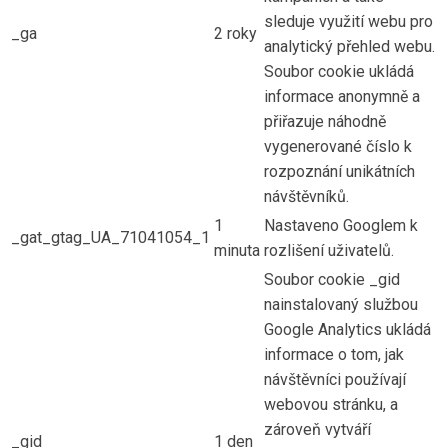
sleduje využití webu pro
_ga
2 roky
analytický přehled webu.
Soubor cookie ukládá
informace anonymně a
přiřazuje náhodně
vygenerované číslo k
rozpoznání unikátních
návštěvníků.
1
Nastaveno Googlem k
_gat_gtag_UA_71041054_1
minuta
rozlišení uživatelů.
Soubor cookie _gid
nainstalovaný službou
Google Analytics ukládá
informace o tom, jak
návštěvníci používají
webovou stránku, a
zároveň vytváří
_gid
1 den