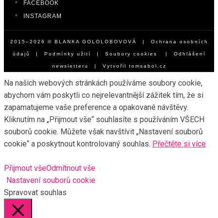
FACEBOOK
INSTAGRAM
2015–2026 © BLANKA GOLOLOBOVOVÁ |
Ochrana osobních
údajů
|
Podmínky užití
|
Soubory cookies
|
Odhlášení
newsletteru
| Vytvořil
tomsabol.cz
Na našich webových stránkách používáme soubory cookie,
abychom vám poskytli co nejrelevantnější zážitek tím, že si
zapamatujeme vaše preference a opakované návštěvy.
Kliknutím na „Přijmout vše“ souhlasíte s používáním VŠECH
souborů cookie. Můžete však navštívit „Nastavení souborů
cookie“ a poskytnout kontrolovaný souhlas.
Přečtěte si více
Přijmout vše
Odmítnout vše
Nastavení souborů cookie
Spravovat souhlas