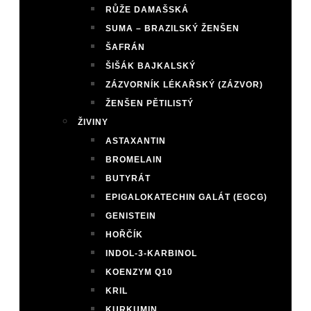
RŮŽE DAMAŠSKÁ
SUMA – BRAZILSKÝ ŽENŠEN
ŠAFRÁN
ŠIŠÁK BAJKALSKÝ
ZÁZVORNÍK LÉKAŘSKÝ (ZÁZVOR)
ŽENŠEN PĚTILISTÝ
ŽIVINY
ASTAXANTIN
BROMELAIN
BUTYRÁT
EPIGALOKATECHIN GALÁT (EGCG)
GENISTEIN
HOŘČÍK
INDOL-3-KARBINOL
KOENZYM Q10
KRIL
KURKUMIN