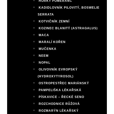
HOŘKÝ POMERANČ
KADIDLOVNÍK PILOVITÝ, BOSWELIE
SERRATA
KOTVIČNÍK ZEMNÍ
KOZINEC BLANITÝ (ASTRAGALUS)
MACA
MARALÍ KOŘEN
MUČENKA
NEEM
NOPAL
OLIVOVNÍK EVROPSKÝ
(HYDROXYTYROSOL)
OSTROPESTŘEC MARIÁNSKÝ
PAMPELIŠKA LÉKAŘSKÁ
PÍSKAVICE – ŘECKÉ SENO
ROZCHODNICE RŮŽOVÁ
ROZMARÝN LÉKAŘSKÝ