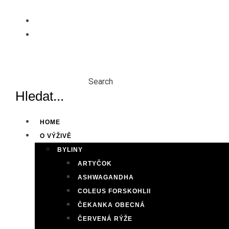
Skip
to
content
Search
HOME
O VÝŽIVĚ
BYLINY
ARTYČOK
ASHWAGANDHA
COLEUS FORSKOHLII
ČEKANKA OBECNÁ
ČERVENÁ RÝŽE