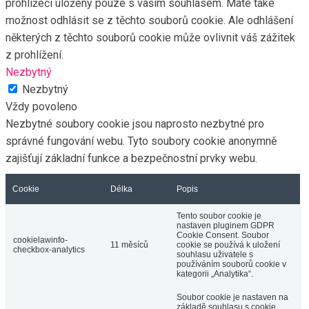
prohlížeči uloženy pouze s vaším souhlasem. Máte také
možnost odhlásit se z těchto souborů cookie. Ale odhlášení
některých z těchto souborů cookie může ovlivnit váš zážitek
z prohlížení.
Nezbytný
Nezbytný
Vždy povoleno
Nezbytné soubory cookie jsou naprosto nezbytné pro
správné fungování webu. Tyto soubory cookie anonymně
zajišťují základní funkce a bezpečnostní prvky webu.
Cookie
Délka
Popis
Tento soubor cookie je
nastaven pluginem GDPR
Cookie Consent. Soubor
cookielawinfo-
11 měsíců
cookie se používá k uložení
checkbox-analytics
souhlasu uživatele s
používáním souborů cookie v
kategorii „Analytika“.
Soubor cookie je nastaven na
základě souhlasu s cookie