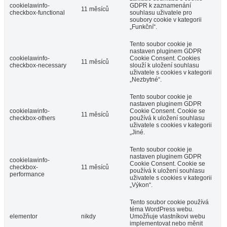
cookielawinfo-
GDPR k zaznamenání
11 měsíců
checkbox-functional
souhlasu uživatele pro
soubory cookie v kategorii
„Funkční“.
Tento soubor cookie je
nastaven pluginem GDPR
cookielawinfo-
Cookie Consent. Cookies
11 měsíců
checkbox-necessary
slouží k uložení souhlasu
uživatele s cookies v kategorii
„Nezbytné“.
Tento soubor cookie je
nastaven pluginem GDPR
cookielawinfo-
Cookie Consent. Cookie se
11 měsíců
checkbox-others
používá k uložení souhlasu
uživatele s cookies v kategorii
„Jiné.
Tento soubor cookie je
nastaven pluginem GDPR
cookielawinfo-
Cookie Consent. Cookie se
checkbox-
11 měsíců
používá k uložení souhlasu
performance
uživatele s cookies v kategorii
„Výkon“.
Tento soubor cookie používá
téma WordPress webu.
elementor
nikdy
Umožňuje vlastníkovi webu
implementovat nebo měnit