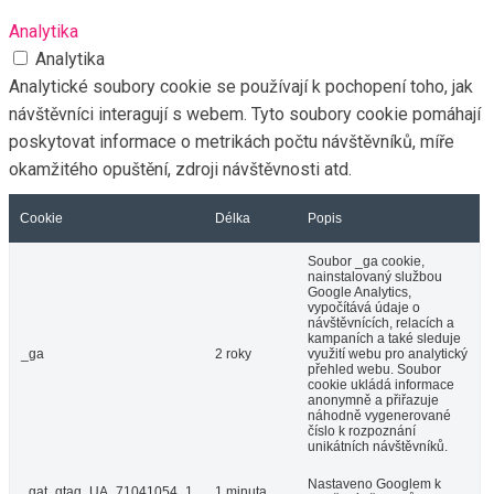
Analytika
Analytika
Analytické soubory cookie se používají k pochopení toho, jak
návštěvníci interagují s webem. Tyto soubory cookie pomáhají
poskytovat informace o metrikách počtu návštěvníků, míře
okamžitého opuštění, zdroji návštěvnosti atd.
Cookie
Délka
Popis
Soubor _ga cookie,
nainstalovaný službou
Google Analytics,
vypočítává údaje o
návštěvnících, relacích a
kampaních a také sleduje
_ga
2 roky
využití webu pro analytický
přehled webu. Soubor
cookie ukládá informace
anonymně a přiřazuje
náhodně vygenerované
číslo k rozpoznání
unikátních návštěvníků.
Nastaveno Googlem k
_gat_gtag_UA_71041054_1
1 minuta