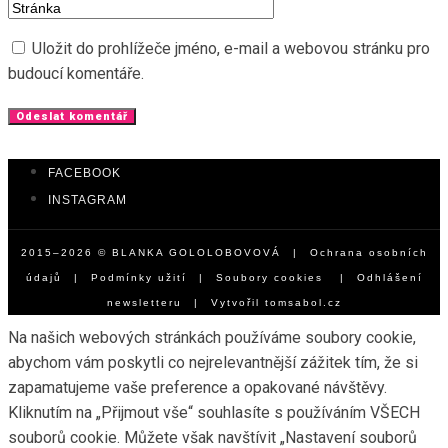
Uložit do prohlížeče jméno, e-mail a webovou stránku pro
budoucí komentáře.
FACEBOOK
INSTAGRAM
2015–2026 © BLANKA GOLOLOBOVOVÁ |
Ochrana osobních
údajů
|
Podmínky užití
|
Soubory cookies
|
Odhlášení
newsletteru
| Vytvořil
tomsabol.cz
Na našich webových stránkách používáme soubory cookie,
abychom vám poskytli co nejrelevantnější zážitek tím, že si
zapamatujeme vaše preference a opakované návštěvy.
Kliknutím na „Přijmout vše“ souhlasíte s používáním VŠECH
souborů cookie. Můžete však navštívit „Nastavení souborů