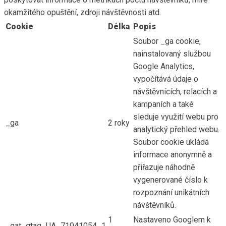
okamžitého opuštění, zdroji návštěvnosti atd.
Cookie
Délka
Popis
Soubor _ga cookie,
nainstalovaný službou
Google Analytics,
vypočítává údaje o
návštěvnících, relacích a
kampaních a také
sleduje využití webu pro
_ga
2 roky
analytický přehled webu.
Soubor cookie ukládá
informace anonymně a
přiřazuje náhodně
vygenerované číslo k
rozpoznání unikátních
návštěvníků.
1
Nastaveno Googlem k
_gat_gtag_UA_71041054_1