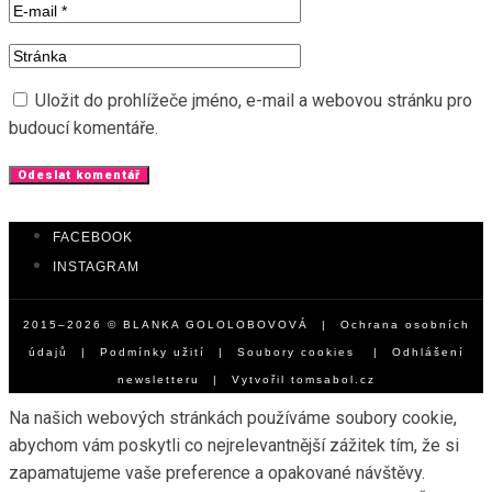
Uložit do prohlížeče jméno, e-mail a webovou stránku pro
budoucí komentáře.
FACEBOOK
INSTAGRAM
2015–2026 © BLANKA GOLOLOBOVOVÁ |
Ochrana osobních
údajů
|
Podmínky užití
|
Soubory cookies
|
Odhlášení
newsletteru
| Vytvořil
tomsabol.cz
Na našich webových stránkách používáme soubory cookie,
abychom vám poskytli co nejrelevantnější zážitek tím, že si
zapamatujeme vaše preference a opakované návštěvy.