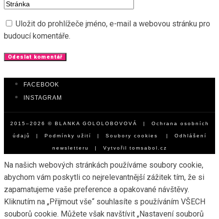
Uložit do prohlížeče jméno, e-mail a webovou stránku pro
budoucí komentáře.
FACEBOOK
INSTAGRAM
2015–2026 © BLANKA GOLOLOBOVOVÁ |
Ochrana osobních
údajů
|
Podmínky užití
|
Soubory cookies
|
Odhlášení
newsletteru
| Vytvořil
tomsabol.cz
Na našich webových stránkách používáme soubory cookie,
abychom vám poskytli co nejrelevantnější zážitek tím, že si
zapamatujeme vaše preference a opakované návštěvy.
Kliknutím na „Přijmout vše“ souhlasíte s používáním VŠECH
souborů cookie. Můžete však navštívit „Nastavení souborů