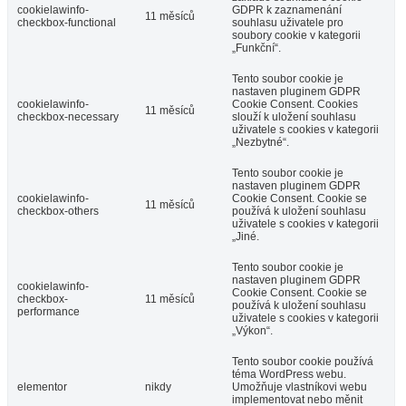
cookielawinfo-
GDPR k zaznamenání
11 měsíců
checkbox-functional
souhlasu uživatele pro
soubory cookie v kategorii
„Funkční“.
Tento soubor cookie je
nastaven pluginem GDPR
cookielawinfo-
Cookie Consent. Cookies
11 měsíců
checkbox-necessary
slouží k uložení souhlasu
uživatele s cookies v kategorii
„Nezbytné“.
Tento soubor cookie je
nastaven pluginem GDPR
cookielawinfo-
Cookie Consent. Cookie se
11 měsíců
checkbox-others
používá k uložení souhlasu
uživatele s cookies v kategorii
„Jiné.
Tento soubor cookie je
nastaven pluginem GDPR
cookielawinfo-
Cookie Consent. Cookie se
checkbox-
11 měsíců
používá k uložení souhlasu
performance
uživatele s cookies v kategorii
„Výkon“.
Tento soubor cookie používá
téma WordPress webu.
elementor
nikdy
Umožňuje vlastníkovi webu
implementovat nebo měnit