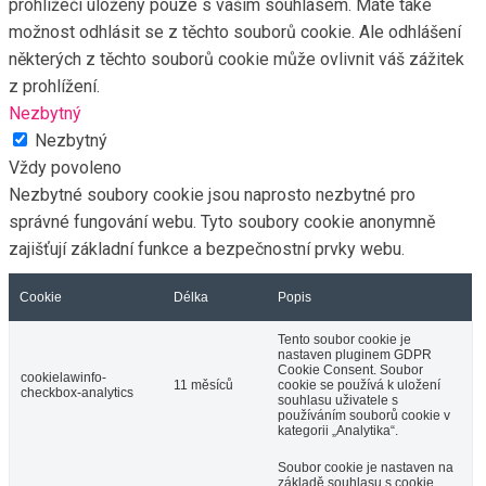
prohlížeči uloženy pouze s vaším souhlasem. Máte také
možnost odhlásit se z těchto souborů cookie. Ale odhlášení
některých z těchto souborů cookie může ovlivnit váš zážitek
z prohlížení.
Nezbytný
Nezbytný
Vždy povoleno
Nezbytné soubory cookie jsou naprosto nezbytné pro
správné fungování webu. Tyto soubory cookie anonymně
zajišťují základní funkce a bezpečnostní prvky webu.
Cookie
Délka
Popis
Tento soubor cookie je
nastaven pluginem GDPR
Cookie Consent. Soubor
cookielawinfo-
11 měsíců
cookie se používá k uložení
checkbox-analytics
souhlasu uživatele s
používáním souborů cookie v
kategorii „Analytika“.
Soubor cookie je nastaven na
základě souhlasu s cookie