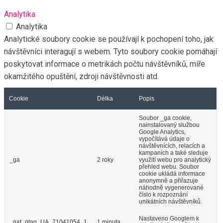
Analytika
Analytika
Analytické soubory cookie se používají k pochopení toho, jak
návštěvníci interagují s webem. Tyto soubory cookie pomáhají
poskytovat informace o metrikách počtu návštěvníků, míře
okamžitého opuštění, zdroji návštěvnosti atd.
Cookie
Délka
Popis
Soubor _ga cookie,
nainstalovaný službou
Google Analytics,
vypočítává údaje o
návštěvnících, relacích a
kampaních a také sleduje
_ga
2 roky
využití webu pro analytický
přehled webu. Soubor
cookie ukládá informace
anonymně a přiřazuje
náhodně vygenerované
číslo k rozpoznání
unikátních návštěvníků.
Nastaveno Googlem k
_gat_gtag_UA_71041054_1
1 minuta