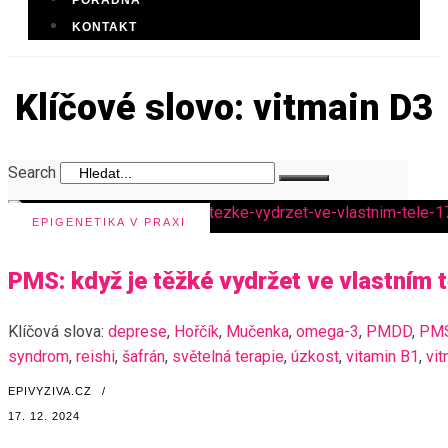
PORADNA
KONTAKT
Klíčové slovo: vitmain D3
Search
EPIGENETIKA V PRAXI
PMS: když je těžké vydržet ve vlastním t
Klíčová slova:
deprese
,
Hořčík
,
Mučenka
,
omega-3
,
PMDD
,
PM
syndrom
,
reishi
,
šafrán
,
světelná terapie
,
úzkost
,
vitamin B1
,
vi
EPIVYZIVA.CZ
/
17. 12. 2024