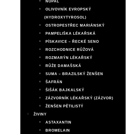
NOPAL
OLIVOVNÍK EVROPSKÝ
(HYDROXYTYROSOL)
OSTROPESTŘEC MARIÁNSKÝ
PAMPELIŠKA LÉKAŘSKÁ
PÍSKAVICE – ŘECKÉ SENO
ROZCHODNICE RŮŽOVÁ
ROZMARÝN LÉKAŘSKÝ
RŮŽE DAMAŠSKÁ
SUMA – BRAZILSKÝ ŽENŠEN
ŠAFRÁN
ŠIŠÁK BAJKALSKÝ
ZÁZVORNÍK LÉKAŘSKÝ (ZÁZVOR)
ŽENŠEN PĚTILISTÝ
ŽIVINY
ASTAXANTIN
BROMELAIN