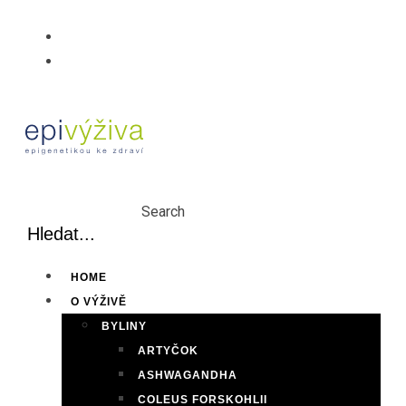
Skip
to
content
Search
HOME
O VÝŽIVĚ
BYLINY
ARTYČOK
ASHWAGANDHA
COLEUS FORSKOHLII