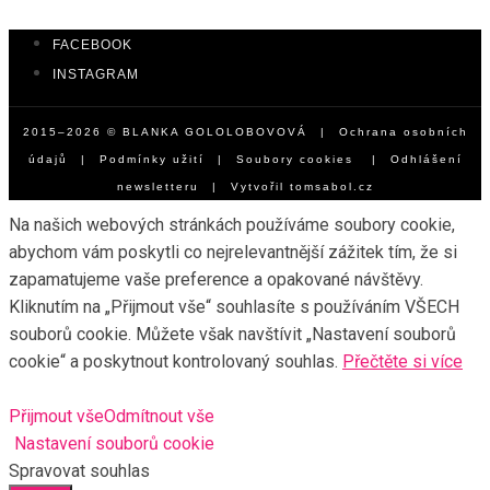
FACEBOOK
INSTAGRAM
2015–2026 © BLANKA GOLOLOBOVOVÁ |
Ochrana osobních
údajů
|
Podmínky užití
|
Soubory cookies
|
Odhlášení
newsletteru
| Vytvořil
tomsabol.cz
Na našich webových stránkách používáme soubory cookie,
abychom vám poskytli co nejrelevantnější zážitek tím, že si
zapamatujeme vaše preference a opakované návštěvy.
Kliknutím na „Přijmout vše“ souhlasíte s používáním VŠECH
souborů cookie. Můžete však navštívit „Nastavení souborů
cookie“ a poskytnout kontrolovaný souhlas.
Přečtěte si více
Přijmout vše
Odmítnout vše
Nastavení souborů cookie
Spravovat souhlas