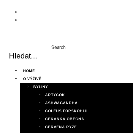
Skip
to
content
Search
HOME
O VÝŽIVĚ
BYLINY
ARTYČOK
ASHWAGANDHA
COLEUS FORSKOHLII
ČEKANKA OBECNÁ
ČERVENÁ RÝŽE