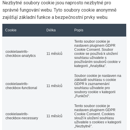
Nezbytné soubory cookie jsou naprosto nezbytné pro
správné fungování webu. Tyto soubory cookie anonymně
zajišťují základní funkce a bezpečnostní prvky webu.
Cookie
Délka
Popis
Tento soubor cookie je
nastaven pluginem GDPR
Cookie Consent. Soubor
cookielawinfo-
11 měsíců
cookie se používá k uložení
checkbox-analytics
souhlasu uživatele s
používáním souborů cookie v
kategorii „Analytika“.
Soubor cookie je nastaven na
základě souhlasu s cookie
cookielawinfo-
GDPR k zaznamenání
11 měsíců
checkbox-functional
souhlasu uživatele pro
soubory cookie v kategorii
„Funkční“.
Tento soubor cookie je
nastaven pluginem GDPR
cookielawinfo-
Cookie Consent. Cookies
11 měsíců
checkbox-necessary
slouží k uložení souhlasu
uživatele s cookies v kategorii
„Nezbytné“.