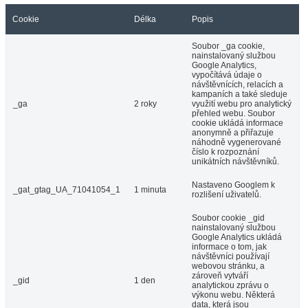
Cookie
Délka
Popis
Soubor _ga cookie,
nainstalovaný službou
Google Analytics,
vypočítává údaje o
návštěvnících, relacích a
kampaních a také sleduje
_ga
2 roky
využití webu pro analytický
přehled webu. Soubor
cookie ukládá informace
anonymně a přiřazuje
náhodně vygenerované
číslo k rozpoznání
unikátních návštěvníků.
Nastaveno Googlem k
_gat_gtag_UA_71041054_1
1 minuta
rozlišení uživatelů.
Soubor cookie _gid
nainstalovaný službou
Google Analytics ukládá
informace o tom, jak
návštěvníci používají
webovou stránku, a
zároveň vytváří
_gid
1 den
analytickou zprávu o
výkonu webu. Některá
data, která jsou