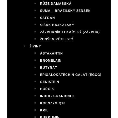
RŮŽE DAMAŠSKÁ
SUMA – BRAZILSKÝ ŽENŠEN
ŠAFRÁN
ŠIŠÁK BAJKALSKÝ
ZÁZVORNÍK LÉKAŘSKÝ (ZÁZVOR)
ŽENŠEN PĚTILISTÝ
ŽIVINY
ASTAXANTIN
BROMELAIN
BUTYRÁT
EPIGALOKATECHIN GALÁT (EGCG)
GENISTEIN
HOŘČÍK
INDOL-3-KARBINOL
KOENZYM Q10
KRIL
KURKUMIN