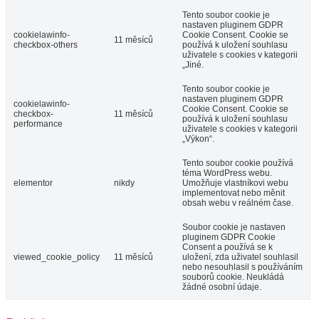
Tento soubor cookie je
nastaven pluginem GDPR
cookielawinfo-
Cookie Consent. Cookie se
11 měsíců
checkbox-others
používá k uložení souhlasu
uživatele s cookies v kategorii
„Jiné.
Tento soubor cookie je
nastaven pluginem GDPR
cookielawinfo-
Cookie Consent. Cookie se
checkbox-
11 měsíců
používá k uložení souhlasu
performance
uživatele s cookies v kategorii
„Výkon“.
Tento soubor cookie používá
téma WordPress webu.
elementor
nikdy
Umožňuje vlastníkovi webu
implementovat nebo měnit
obsah webu v reálném čase.
Soubor cookie je nastaven
pluginem GDPR Cookie
Consent a používá se k
viewed_cookie_policy
11 měsíců
uložení, zda uživatel souhlasil
nebo nesouhlasil s používáním
souborů cookie. Neukládá
žádné osobní údaje.