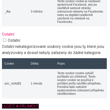
Tento soubor cookie je nastaven
společností Facebook, aby po
návštěvě webové stránky
_fbp
3 měsíce
zobrazoval reklamy na Facebooku
nebo na digitální platformě
založené na reklamě na
Facebooku.
Ostatní
Ostatní
Ostatní nekategorizované soubory cookie jsou ty, které jsou
analyzovány a dosud nebyly zařazeny do žádné kategorie.
Cookie
Délka
Popis
Tento soubor cookie vytváří
počítadlo po zhlédnutí. Tento
soubor cookie se používá k
pvc_visits[0]
1 minuta
počítání počtu návštěv příspěvku.
Pomáhá také zabránit
opakovanému zobrazení příspěvku
návštěvníkem.
ULOŽIT A PŘIJMOUT