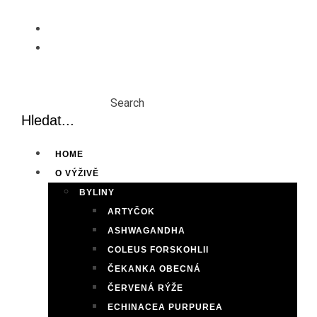
Skip
to
content
Search
HOME
O VÝŽIVĚ
BYLINY
ARTYČOK
ASHWAGANDHA
COLEUS FORSKOHLII
ČEKANKA OBECNÁ
ČERVENÁ RÝŽE
ECHINACEA PURPUREA