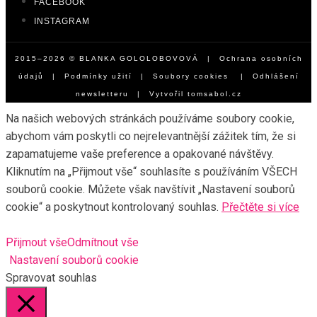
FACEBOOK
INSTAGRAM
2015–2026 © BLANKA GOLOLOBOVOVÁ |
Ochrana osobních
údajů
|
Podmínky užití
|
Soubory cookies
|
Odhlášení
newsletteru
| Vytvořil
tomsabol.cz
Na našich webových stránkách používáme soubory cookie,
abychom vám poskytli co nejrelevantnější zážitek tím, že si
zapamatujeme vaše preference a opakované návštěvy.
Kliknutím na „Přijmout vše“ souhlasíte s používáním VŠECH
souborů cookie. Můžete však navštívit „Nastavení souborů
cookie“ a poskytnout kontrolovaný souhlas.
Přečtěte si více
Přijmout vše
Odmítnout vše
Nastavení souborů cookie
Spravovat souhlas