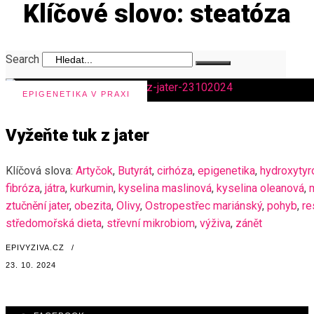
Klíčové slovo: steatóza
Search
EPIGENETIKA V PRAXI
Vyžeňte tuk z jater
Klíčová slova:
Artyčok
,
Butyrát
,
cirhóza
,
epigenetika
,
hydroxytyr
fibróza
,
játra
,
kurkumin
,
kyselina maslinová
,
kyselina oleanová
,
ztučnění jater
,
obezita
,
Olivy
,
Ostropestřec mariánský
,
pohyb
,
re
středomořská dieta
,
střevní mikrobiom
,
výživa
,
zánět
EPIVYZIVA.CZ
/
23. 10. 2024