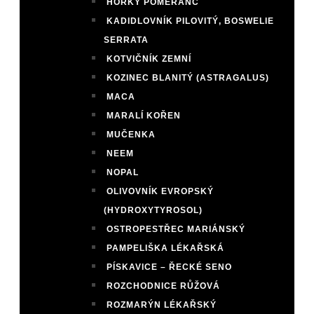
HOŘKÝ POMERANČ
KADIDLOVNÍK PILOVITÝ, BOSWELIE
SERRATA
KOTVIČNÍK ZEMNÍ
KOZINEC BLANITÝ (ASTRAGALUS)
MACA
MARALÍ KOŘEN
MUČENKA
NEEM
NOPAL
OLIVOVNÍK EVROPSKÝ
(HYDROXYTYROSOL)
OSTROPESTŘEC MARIÁNSKÝ
PAMPELIŠKA LÉKAŘSKÁ
PÍSKAVICE – ŘECKÉ SENO
ROZCHODNICE RŮŽOVÁ
ROZMARÝN LÉKAŘSKÝ