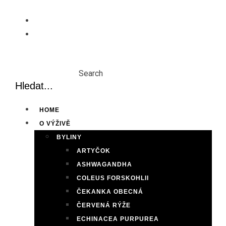
Skip
to
content
Search
HOME
O VÝŽIVĚ
BYLINY
ARTYČOK
ASHWAGANDHA
COLEUS FORSKOHLII
ČEKANKA OBECNÁ
ČERVENÁ RÝŽE
ECHINACEA PURPUREA