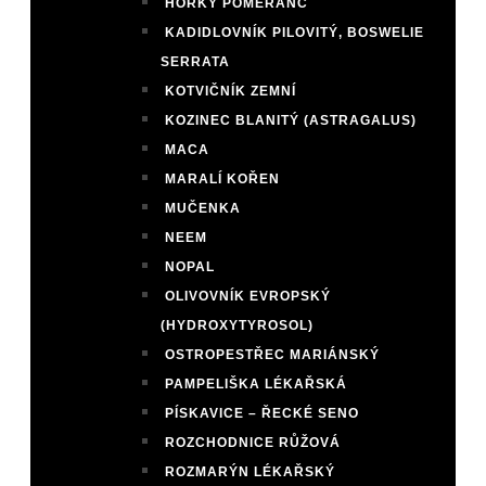
HOŘKÝ POMERANČ
KADIDLOVNÍK PILOVITÝ, BOSWELIE
SERRATA
KOTVIČNÍK ZEMNÍ
KOZINEC BLANITÝ (ASTRAGALUS)
MACA
MARALÍ KOŘEN
MUČENKA
NEEM
NOPAL
OLIVOVNÍK EVROPSKÝ
(HYDROXYTYROSOL)
OSTROPESTŘEC MARIÁNSKÝ
PAMPELIŠKA LÉKAŘSKÁ
PÍSKAVICE – ŘECKÉ SENO
ROZCHODNICE RŮŽOVÁ
ROZMARÝN LÉKAŘSKÝ