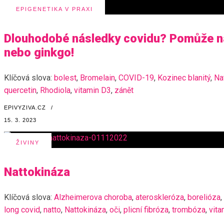
EPIGENETIKA V PRAXI
Dlouhodobé následky covidu? Pomůže na
nebo ginkgo!
Klíčová slova:
bolest
,
Bromelain
,
COVID-19
,
Kozinec blanitý
,
Na
quercetin
,
Rhodiola
,
vitamin D3
,
zánět
EPIVYZIVA.CZ
/
15. 3. 2023
ŽIVINY
Nattokináza
Klíčová slova:
Alzheimerova choroba
,
ateroskleróza
,
borelióza
,
long covid
,
natto
,
Nattokináza
,
oči
,
plicní fibróza
,
trombóza
,
vita