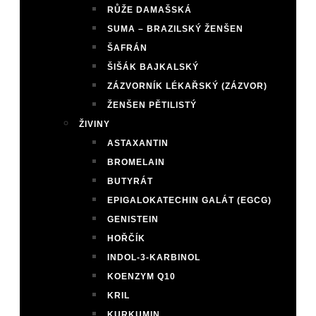
RŮŽE DAMAŠSKÁ
SUMA – BRAZILSKÝ ŽENŠEN
ŠAFRÁN
ŠIŠÁK BAJKALSKÝ
ZÁZVORNÍK LÉKAŘSKÝ (ZÁZVOR)
ŽENŠEN PĚTILISTÝ
ŽIVINY
ASTAXANTIN
BROMELAIN
BUTYRÁT
EPIGALOKATECHIN GALÁT (EGCG)
GENISTEIN
HOŘČÍK
INDOL-3-KARBINOL
KOENZYM Q10
KRIL
KURKUMIN