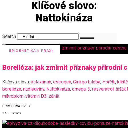
Klíčové slovo:
Nattokináza
Search
EPIGENETIKA V PRAXI
Borelióza: jak zmírnit příznaky přírodní 
Klíčová slova:
astaxantin
,
estrogen
,
Ginkgo biloba
,
Hořčík
,
klíště
borelióza
,
nadledviny
,
Nattokináza
,
omega-3
,
resveratrol
,
šišák 
mikrobiom
,
vitamin D3
,
zánět
EPIVYZIVA.CZ
/
17. 6. 2023