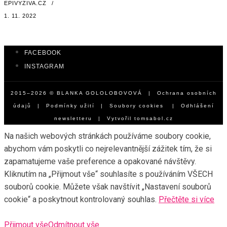
EPIVYZIVA.CZ
/
1. 11. 2022
FACEBOOK
INSTAGRAM
2015–2026 © BLANKA GOLOLOBOVOVÁ |
Ochrana osobních
údajů
|
Podmínky užití
|
Soubory cookies
|
Odhlášení
newsletteru
| Vytvořil
tomsabol.cz
Na našich webových stránkách používáme soubory cookie,
abychom vám poskytli co nejrelevantnější zážitek tím, že si
zapamatujeme vaše preference a opakované návštěvy.
Kliknutím na „Přijmout vše“ souhlasíte s používáním VŠECH
souborů cookie. Můžete však navštívit „Nastavení souborů
cookie“ a poskytnout kontrolovaný souhlas.
Přečtěte si více
Přijmout vše
Odmítnout vše