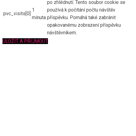
po zhlédnutí. Tento soubor cookie se
1
používá k počítání počtu návštěv
pvc_visits[0]
minuta
příspěvku. Pomáhá také zabránit
opakovanému zobrazení příspěvku
návštěvníkem.
ULOŽIT A PŘIJMOUT