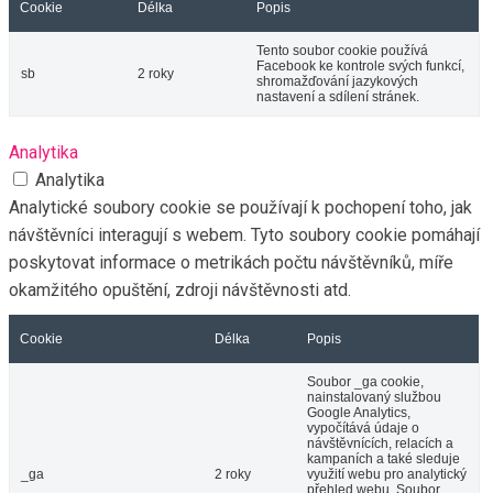
Cookie
Délka
Popis
Tento soubor cookie používá
Facebook ke kontrole svých funkcí,
sb
2 roky
shromažďování jazykových
nastavení a sdílení stránek.
Analytika
Analytika
Analytické soubory cookie se používají k pochopení toho, jak
návštěvníci interagují s webem. Tyto soubory cookie pomáhají
poskytovat informace o metrikách počtu návštěvníků, míře
okamžitého opuštění, zdroji návštěvnosti atd.
Cookie
Délka
Popis
Soubor _ga cookie,
nainstalovaný službou
Google Analytics,
vypočítává údaje o
návštěvnících, relacích a
kampaních a také sleduje
_ga
2 roky
využití webu pro analytický
přehled webu. Soubor