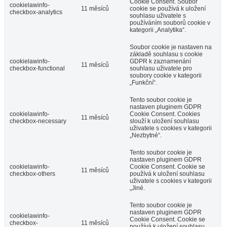
Cookie Consent. Soubor
cookielawinfo-
11 měsíců
cookie se používá k uložení
checkbox-analytics
souhlasu uživatele s
používáním souborů cookie v
kategorii „Analytika“.
Soubor cookie je nastaven na
základě souhlasu s cookie
cookielawinfo-
GDPR k zaznamenání
11 měsíců
checkbox-functional
souhlasu uživatele pro
soubory cookie v kategorii
„Funkční“.
Tento soubor cookie je
nastaven pluginem GDPR
cookielawinfo-
Cookie Consent. Cookies
11 měsíců
checkbox-necessary
slouží k uložení souhlasu
uživatele s cookies v kategorii
„Nezbytné“.
Tento soubor cookie je
nastaven pluginem GDPR
cookielawinfo-
Cookie Consent. Cookie se
11 měsíců
checkbox-others
používá k uložení souhlasu
uživatele s cookies v kategorii
„Jiné.
Tento soubor cookie je
nastaven pluginem GDPR
cookielawinfo-
Cookie Consent. Cookie se
checkbox-
11 měsíců
používá k uložení souhlasu