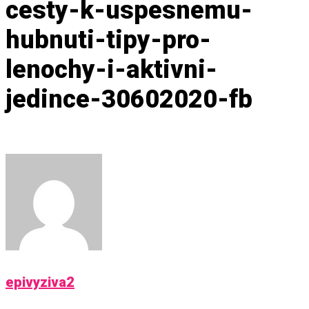
cesty-k-uspesnemu-
hubnuti-tipy-pro-
lenochy-i-aktivni-
jedince-30602020-fb
epivyziva2