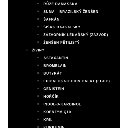
RŮŽE DAMAŠSKÁ
SUMA – BRAZILSKÝ ŽENŠEN
ŠAFRÁN
ŠIŠÁK BAJKALSKÝ
ZÁZVORNÍK LÉKAŘSKÝ (ZÁZVOR)
ŽENŠEN PĚTILISTÝ
ŽIVINY
ASTAXANTIN
BROMELAIN
BUTYRÁT
EPIGALOKATECHIN GALÁT (EGCG)
GENISTEIN
HOŘČÍK
INDOL-3-KARBINOL
KOENZYM Q10
KRIL
KURKUMIN