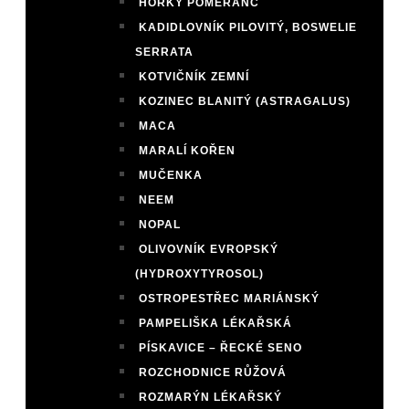
HOŘKÝ POMERANČ
KADIDLOVNÍK PILOVITÝ, BOSWELIE
SERRATA
KOTVIČNÍK ZEMNÍ
KOZINEC BLANITÝ (ASTRAGALUS)
MACA
MARALÍ KOŘEN
MUČENKA
NEEM
NOPAL
OLIVOVNÍK EVROPSKÝ
(HYDROXYTYROSOL)
OSTROPESTŘEC MARIÁNSKÝ
PAMPELIŠKA LÉKAŘSKÁ
PÍSKAVICE – ŘECKÉ SENO
ROZCHODNICE RŮŽOVÁ
ROZMARÝN LÉKAŘSKÝ