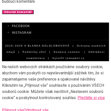
budoucí komentáře.
FACEBOOK
INSTAGRAM
2015–2026 © BLANKA GOLOLOBOVOVÁ |
Ochrana osobních
údajů
|
Podmínky užití
|
Soubory cookies
|
Odhlášení
newsletteru
| Vytvořil
tomsabol.cz
Na našich webových stránkách používáme soubory cookie,
abychom vám poskytli co nejrelevantnější zážitek tím, že si
zapamatujeme vaše preference a opakované návštěvy.
Kliknutím na „Přijmout vše“ souhlasíte s používáním VŠECH
souborů cookie. Můžete však navštívit „Nastavení souborů
cookie“ a poskytnout kontrolovaný souhlas.
Přečtěte si více
Přijmout vše
Odmítnout vše