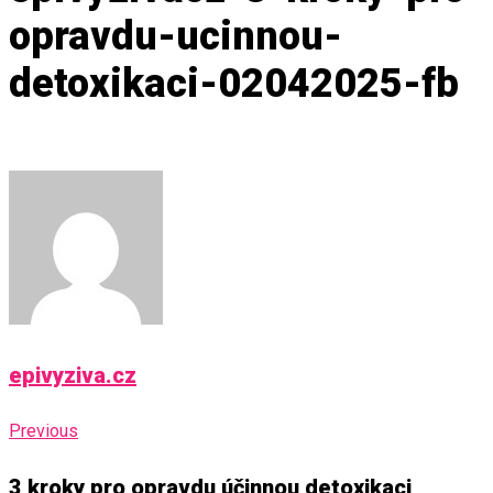
opravdu-ucinnou-
detoxikaci-02042025-fb
epivyziva.cz
Navigace
Previous
Previous
pro
3 kroky pro opravdu účinnou detoxikaci