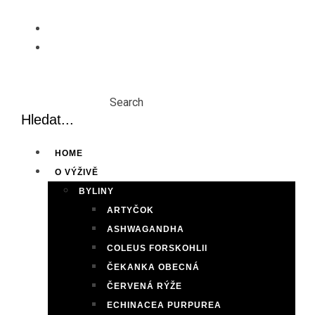
Skip
to
content
Search
HOME
O VÝŽIVĚ
BYLINY
ARTYČOK
ASHWAGANDHA
COLEUS FORSKOHLII
ČEKANKA OBECNÁ
ČERVENÁ RÝŽE
ECHINACEA PURPUREA