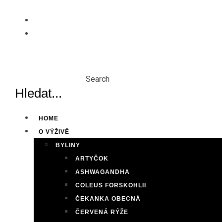
Skip
to
content
Search
HOME
O VÝŽIVĚ
BYLINY
ARTYČOK
ASHWAGANDHA
COLEUS FORSKOHLII
ČEKANKA OBECNÁ
ČERVENÁ RÝŽE