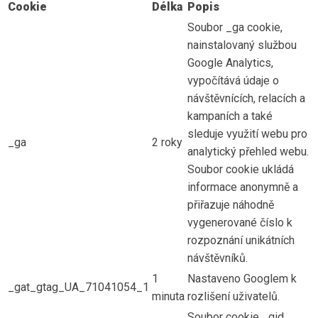
Cookie
Délka
Popis
Soubor _ga cookie,
nainstalovaný službou
Google Analytics,
vypočítává údaje o
návštěvnících, relacích a
kampaních a také
sleduje využití webu pro
_ga
2 roky
analytický přehled webu.
Soubor cookie ukládá
informace anonymně a
přiřazuje náhodně
vygenerované číslo k
rozpoznání unikátních
návštěvníků.
1
Nastaveno Googlem k
_gat_gtag_UA_71041054_1
minuta
rozlišení uživatelů.
Soubor cookie _gid