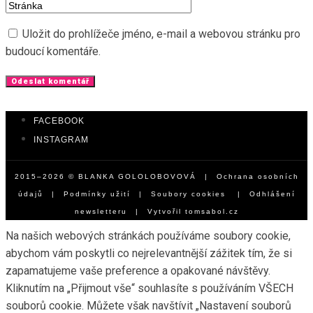
Uložit do prohlížeče jméno, e-mail a webovou stránku pro
budoucí komentáře.
FACEBOOK
INSTAGRAM
2015–2026 © BLANKA GOLOLOBOVOVÁ |
Ochrana osobních
údajů
|
Podmínky užití
|
Soubory cookies
|
Odhlášení
newsletteru
| Vytvořil
tomsabol.cz
Na našich webových stránkách používáme soubory cookie,
abychom vám poskytli co nejrelevantnější zážitek tím, že si
zapamatujeme vaše preference a opakované návštěvy.
Kliknutím na „Přijmout vše“ souhlasíte s používáním VŠECH
souborů cookie. Můžete však navštívit „Nastavení souborů