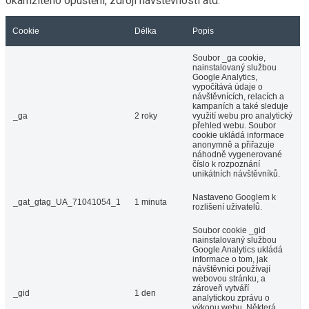
okamžitého opuštění, zdroji návštěvnosti atd.
Cookie
Délka
Popis
Soubor _ga cookie,
nainstalovaný službou
Google Analytics,
vypočítává údaje o
návštěvnících, relacích a
kampaních a také sleduje
_ga
2 roky
využití webu pro analytický
přehled webu. Soubor
cookie ukládá informace
anonymně a přiřazuje
náhodně vygenerované
číslo k rozpoznání
unikátních návštěvníků.
Nastaveno Googlem k
_gat_gtag_UA_71041054_1
1 minuta
rozlišení uživatelů.
Soubor cookie _gid
nainstalovaný službou
Google Analytics ukládá
informace o tom, jak
návštěvníci používají
webovou stránku, a
zároveň vytváří
_gid
1 den
analytickou zprávu o
výkonu webu. Některá