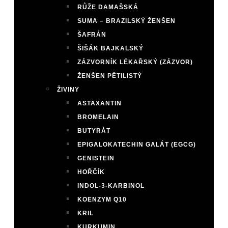
RŮŽE DAMAŠSKÁ
SUMA – BRAZILSKÝ ŽENŠEN
ŠAFRÁN
ŠIŠÁK BAJKALSKÝ
ZÁZVORNÍK LÉKAŘSKÝ (ZÁZVOR)
ŽENŠEN PĚTILISTÝ
ŽIVINY
ASTAXANTIN
BROMELAIN
BUTYRÁT
EPIGALOKATECHIN GALÁT (EGCG)
GENISTEIN
HOŘČÍK
INDOL-3-KARBINOL
KOENZYM Q10
KRIL
KURKUMIN