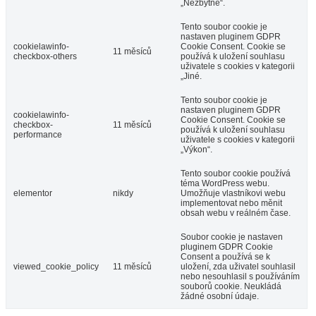
„Nezbytné“.
Tento soubor cookie je
nastaven pluginem GDPR
cookielawinfo-
Cookie Consent. Cookie se
11 měsíců
checkbox-others
používá k uložení souhlasu
uživatele s cookies v kategorii
„Jiné.
Tento soubor cookie je
nastaven pluginem GDPR
cookielawinfo-
Cookie Consent. Cookie se
checkbox-
11 měsíců
používá k uložení souhlasu
performance
uživatele s cookies v kategorii
„Výkon“.
Tento soubor cookie používá
téma WordPress webu.
elementor
nikdy
Umožňuje vlastníkovi webu
implementovat nebo měnit
obsah webu v reálném čase.
Soubor cookie je nastaven
pluginem GDPR Cookie
Consent a používá se k
viewed_cookie_policy
11 měsíců
uložení, zda uživatel souhlasil
nebo nesouhlasil s používáním
souborů cookie. Neukládá
žádné osobní údaje.