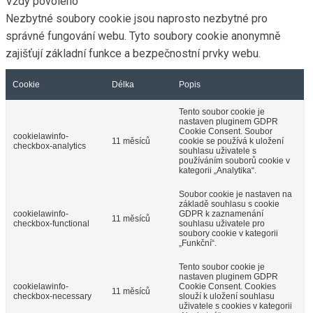
Vždy povoleno
Nezbytné soubory cookie jsou naprosto nezbytné pro
správné fungování webu. Tyto soubory cookie anonymně
zajišťují základní funkce a bezpečnostní prvky webu.
Cookie
Délka
Popis
Tento soubor cookie je
nastaven pluginem GDPR
Cookie Consent. Soubor
cookielawinfo-
11 měsíců
cookie se používá k uložení
checkbox-analytics
souhlasu uživatele s
používáním souborů cookie v
kategorii „Analytika“.
Soubor cookie je nastaven na
základě souhlasu s cookie
cookielawinfo-
GDPR k zaznamenání
11 měsíců
checkbox-functional
souhlasu uživatele pro
soubory cookie v kategorii
„Funkční“.
Tento soubor cookie je
nastaven pluginem GDPR
cookielawinfo-
Cookie Consent. Cookies
11 měsíců
checkbox-necessary
slouží k uložení souhlasu
uživatele s cookies v kategorii