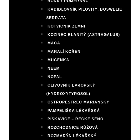
HOŘKÝ POMERANČ
KADIDLOVNÍK PILOVITÝ, BOSWELIE
SERRATA
KOTVIČNÍK ZEMNÍ
KOZINEC BLANITÝ (ASTRAGALUS)
MACA
MARALÍ KOŘEN
MUČENKA
NEEM
NOPAL
OLIVOVNÍK EVROPSKÝ
(HYDROXYTYROSOL)
OSTROPESTŘEC MARIÁNSKÝ
PAMPELIŠKA LÉKAŘSKÁ
PÍSKAVICE – ŘECKÉ SENO
ROZCHODNICE RŮŽOVÁ
ROZMARÝN LÉKAŘSKÝ