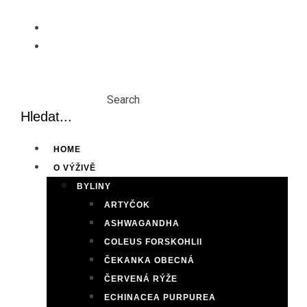
Skip
to
content
Search
HOME
O VÝŽIVĚ
BYLINY
ARTYČOK
ASHWAGANDHA
COLEUS FORSKOHLII
ČEKANKA OBECNÁ
ČERVENÁ RÝŽE
ECHINACEA PURPUREA