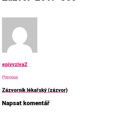
epivyziva2
Navigace
Previous
Previous
pro
Zázvorník lékařský (zázvor)
příspěvek
Napsat komentář