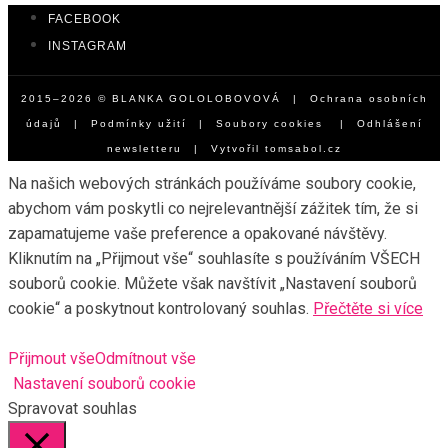
FACEBOOK
INSTAGRAM
2015–2026 © BLANKA GOLOLOBOVOVÁ |
Ochrana osobních
údajů
|
Podmínky užití
|
Soubory cookies
|
Odhlášení
newsletteru
| Vytvořil
tomsabol.cz
Na našich webových stránkách používáme soubory cookie,
abychom vám poskytli co nejrelevantnější zážitek tím, že si
zapamatujeme vaše preference a opakované návštěvy.
Kliknutím na „Přijmout vše“ souhlasíte s používáním VŠECH
souborů cookie. Můžete však navštívit „Nastavení souborů
cookie“ a poskytnout kontrolovaný souhlas.
Přečtěte si více
Přijmout vše
Odmítnout vše
Nastavení souborů cookie
Spravovat souhlas