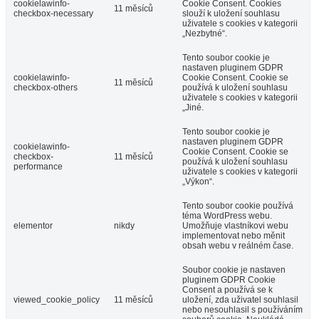
cookielawinfo-
Cookie Consent. Cookies
11 měsíců
checkbox-necessary
slouží k uložení souhlasu
uživatele s cookies v kategorii
„Nezbytné“.
Tento soubor cookie je
nastaven pluginem GDPR
cookielawinfo-
Cookie Consent. Cookie se
11 měsíců
checkbox-others
používá k uložení souhlasu
uživatele s cookies v kategorii
„Jiné.
Tento soubor cookie je
nastaven pluginem GDPR
cookielawinfo-
Cookie Consent. Cookie se
checkbox-
11 měsíců
používá k uložení souhlasu
performance
uživatele s cookies v kategorii
„Výkon“.
Tento soubor cookie používá
téma WordPress webu.
elementor
nikdy
Umožňuje vlastníkovi webu
implementovat nebo měnit
obsah webu v reálném čase.
Soubor cookie je nastaven
pluginem GDPR Cookie
Consent a používá se k
viewed_cookie_policy
11 měsíců
uložení, zda uživatel souhlasil
nebo nesouhlasil s používáním