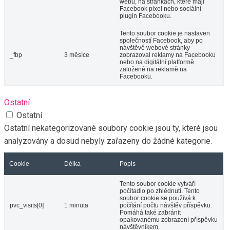
webu, na stránkách, které mají
Facebook pixel nebo sociální
plugin Facebooku.
Tento soubor cookie je nastaven
společností Facebook, aby po
návštěvě webové stránky
_fbp
3 měsíce
zobrazoval reklamy na Facebooku
nebo na digitální platformě
založené na reklamě na
Facebooku.
Ostatní
Ostatní
Ostatní nekategorizované soubory cookie jsou ty, které jsou
analyzovány a dosud nebyly zařazeny do žádné kategorie.
Cookie
Délka
Popis
Tento soubor cookie vytváří
počítadlo po zhlédnutí. Tento
soubor cookie se používá k
pvc_visits[0]
1 minuta
počítání počtu návštěv příspěvku.
Pomáhá také zabránit
opakovanému zobrazení příspěvku
návštěvníkem.