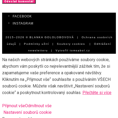
FACEBOOK
INSTAGRAM
2015–2026 © BLANKA GOLOLOBOVOVÁ |
Ochrana osobních
údajů
|
Podmínky užití
|
Soubory cookies
|
Odhlášení
newsletteru
| Vytvořil
tomsabol.cz
Na našich webových stránkách používáme soubory cookie,
abychom vám poskytli co nejrelevantnější zážitek tím, že si
zapamatujeme vaše preference a opakované návštěvy.
Kliknutím na „Přijmout vše“ souhlasíte s používáním VŠECH
souborů cookie. Můžete však navštívit „Nastavení souborů
cookie“ a poskytnout kontrolovaný souhlas.
Přečtěte si více
Přijmout vše
Odmítnout vše
Nastavení souborů cookie