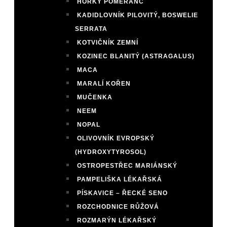
HOŘKÝ POMERANČ
KADIDLOVNÍK PILOVITÝ, BOSWELIE
SERRATA
KOTVIČNÍK ZEMNÍ
KOZINEC BLANITÝ (ASTRAGALUS)
MACA
MARALÍ KOŘEN
MUČENKA
NEEM
NOPAL
OLIVOVNÍK EVROPSKÝ
(HYDROXYTYROSOL)
OSTROPESTŘEC MARIÁNSKÝ
PAMPELIŠKA LÉKAŘSKÁ
PÍSKAVICE – ŘECKÉ SENO
ROZCHODNICE RŮŽOVÁ
ROZMARÝN LÉKAŘSKÝ