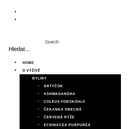
Skip
to
content
Search
HOME
O VÝŽIVĚ
BYLINY
ARTYČOK
ASHWAGANDHA
COLEUS FORSKOHLII
ČEKANKA OBECNÁ
ČERVENÁ RÝŽE
ECHINACEA PURPUREA