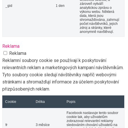
zároveň vytváří
_gid
1 den
analytickou zprávu o
výkonu webu. Některá
data, která jsou
shromažďována, zahrnují
počet návštěvníků, jejich
zdroj a stránky, které
anonymně navštěvují.
Reklama
Reklama
Reklamní soubory cookie se používají k poskytování
relevantních reklam a marketingových kampaní návštěvníkům.
Tyto soubory cookie sledují návštěvníky napříč webovými
stránkami a shromažďují informace za účelem poskytování
přizpůsobených reklam.
Cookie
Délka
Popis
Facebook nastavuje tento soubor
cookie tak, aby uživatelům
zobrazoval relevantní reklamy
fr
3 měsíce
sledováním chování uživatelů na