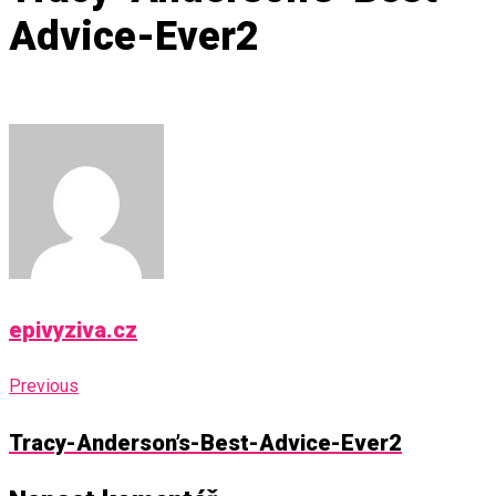
Advice-Ever2
epivyziva.cz
Navigace
Previous
Previous
pro
Tracy-Anderson’s-Best-Advice-Ever2
příspěvek