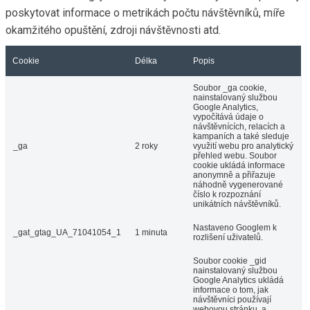
poskytovat informace o metrikách počtu návštěvníků, míře
okamžitého opuštění, zdroji návštěvnosti atd.
Cookie
Délka
Popis
Soubor _ga cookie,
nainstalovaný službou
Google Analytics,
vypočítává údaje o
návštěvnících, relacích a
kampaních a také sleduje
_ga
2 roky
využití webu pro analytický
přehled webu. Soubor
cookie ukládá informace
anonymně a přiřazuje
náhodně vygenerované
číslo k rozpoznání
unikátních návštěvníků.
Nastaveno Googlem k
_gat_gtag_UA_71041054_1
1 minuta
rozlišení uživatelů.
Soubor cookie _gid
nainstalovaný službou
Google Analytics ukládá
informace o tom, jak
návštěvníci používají
webovou stránku, a