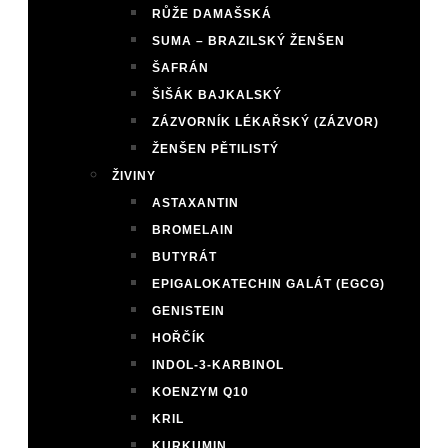
RŮŽE DAMAŠSKÁ
SUMA – BRAZILSKÝ ŽENŠEN
ŠAFRÁN
ŠIŠÁK BAJKALSKÝ
ZÁZVORNÍK LÉKAŘSKÝ (ZÁZVOR)
ŽENŠEN PĚTILISTÝ
ŽIVINY
ASTAXANTIN
BROMELAIN
BUTYRÁT
EPIGALOKATECHIN GALÁT (EGCG)
GENISTEIN
HOŘČÍK
INDOL-3-KARBINOL
KOENZYM Q10
KRIL
KURKUMIN