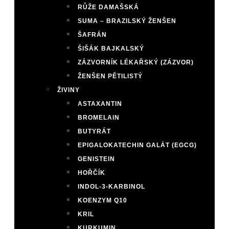
RŮŽE DAMAŠSKÁ
SUMA – BRAZILSKÝ ŽENŠEN
ŠAFRÁN
ŠIŠÁK BAJKALSKÝ
ZÁZVORNÍK LÉKAŘSKÝ (ZÁZVOR)
ŽENŠEN PĚTILISTÝ
ŽIVINY
ASTAXANTIN
BROMELAIN
BUTYRÁT
EPIGALOKATECHIN GALÁT (EGCG)
GENISTEIN
HOŘČÍK
INDOL-3-KARBINOL
KOENZYM Q10
KRIL
KURKUMIN