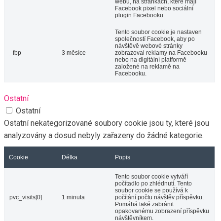
webu, na stránkách, které mají
Facebook pixel nebo sociální
plugin Facebooku.
Tento soubor cookie je nastaven
společností Facebook, aby po
návštěvě webové stránky
_fbp
3 měsíce
zobrazoval reklamy na Facebooku
nebo na digitální platformě
založené na reklamě na
Facebooku.
Ostatní
Ostatní
Ostatní nekategorizované soubory cookie jsou ty, které jsou
analyzovány a dosud nebyly zařazeny do žádné kategorie.
Cookie
Délka
Popis
Tento soubor cookie vytváří
počítadlo po zhlédnutí. Tento
soubor cookie se používá k
pvc_visits[0]
1 minuta
počítání počtu návštěv příspěvku.
Pomáhá také zabránit
opakovanému zobrazení příspěvku
návštěvníkem.