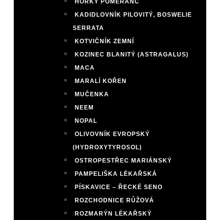
HOŘKÝ POMERANČ
KADIDLOVNÍK PILOVITÝ, BOSWELIE
SERRATA
KOTVIČNÍK ZEMNÍ
KOZINEC BLANITÝ (ASTRAGALUS)
MACA
MARALÍ KOŘEN
MUČENKA
NEEM
NOPAL
OLIVOVNÍK EVROPSKÝ
(HYDROXYTYROSOL)
OSTROPESTŘEC MARIÁNSKÝ
PAMPELIŠKA LÉKAŘSKÁ
PÍSKAVICE – ŘECKÉ SENO
ROZCHODNICE RŮŽOVÁ
ROZMARÝN LÉKAŘSKÝ