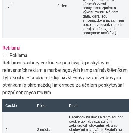
zároveň vytváří
_gid
1 den
analytickou zprávu o
výkonu webu. Některá
data, která jsou
shromažďována, zahrnují
počet návštěvníků, jejich
zdroj a stránky, které
anonymně navštěvují.
Reklama
Reklama
Reklamní soubory cookie se používají k poskytování
relevantních reklam a marketingových kampaní návštěvníkům.
Tyto soubory cookie sledují návštěvníky napříč webovými
stránkami a shromažďují informace za účelem poskytování
přizpůsobených reklam.
Cookie
Délka
Popis
Facebook nastavuje tento soubor
cookie tak, aby uživatelům
zobrazoval relevantní reklamy
fr
3 měsíce
sledováním chování uživatelů na