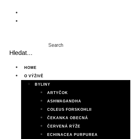
Skip
to
content
Search
HOME
O VÝŽIVĚ
BYLINY
ARTYČOK
ASHWAGANDHA
COLEUS FORSKOHLII
ČEKANKA OBECNÁ
ČERVENÁ RÝŽE
ECHINACEA PURPUREA