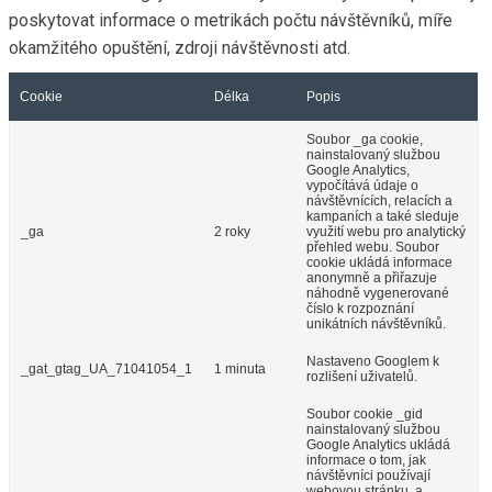
poskytovat informace o metrikách počtu návštěvníků, míře
okamžitého opuštění, zdroji návštěvnosti atd.
Cookie
Délka
Popis
Soubor _ga cookie,
nainstalovaný službou
Google Analytics,
vypočítává údaje o
návštěvnících, relacích a
kampaních a také sleduje
_ga
2 roky
využití webu pro analytický
přehled webu. Soubor
cookie ukládá informace
anonymně a přiřazuje
náhodně vygenerované
číslo k rozpoznání
unikátních návštěvníků.
Nastaveno Googlem k
_gat_gtag_UA_71041054_1
1 minuta
rozlišení uživatelů.
Soubor cookie _gid
nainstalovaný službou
Google Analytics ukládá
informace o tom, jak
návštěvníci používají
webovou stránku, a