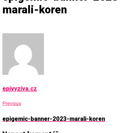
marali-koren
epivyziva.cz
Navigace
Previous
Previous
pro
epigemic-banner-2023-marali-koren
příspěvek