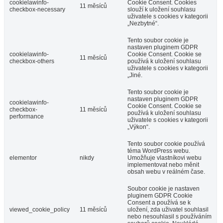
cookielawinfo-
Cookie Consent. Cookies
11 měsíců
checkbox-necessary
slouží k uložení souhlasu
uživatele s cookies v kategorii
„Nezbytné“.
Tento soubor cookie je
nastaven pluginem GDPR
cookielawinfo-
Cookie Consent. Cookie se
11 měsíců
checkbox-others
používá k uložení souhlasu
uživatele s cookies v kategorii
„Jiné.
Tento soubor cookie je
nastaven pluginem GDPR
cookielawinfo-
Cookie Consent. Cookie se
checkbox-
11 měsíců
používá k uložení souhlasu
performance
uživatele s cookies v kategorii
„Výkon“.
Tento soubor cookie používá
téma WordPress webu.
elementor
nikdy
Umožňuje vlastníkovi webu
implementovat nebo měnit
obsah webu v reálném čase.
Soubor cookie je nastaven
pluginem GDPR Cookie
Consent a používá se k
viewed_cookie_policy
11 měsíců
uložení, zda uživatel souhlasil
nebo nesouhlasil s používáním