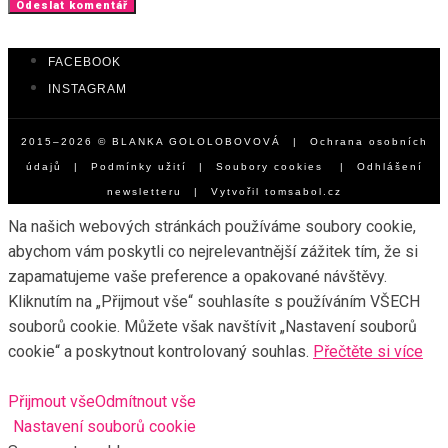
FACEBOOK
INSTAGRAM
2015–2026 © BLANKA GOLOLOBOVOVÁ |
Ochrana osobních
údajů
|
Podmínky užití
|
Soubory cookies
|
Odhlášení
newsletteru
| Vytvořil
tomsabol.cz
Na našich webových stránkách používáme soubory cookie,
abychom vám poskytli co nejrelevantnější zážitek tím, že si
zapamatujeme vaše preference a opakované návštěvy.
Kliknutím na „Přijmout vše“ souhlasíte s používáním VŠECH
souborů cookie. Můžete však navštívit „Nastavení souborů
cookie“ a poskytnout kontrolovaný souhlas.
Přečtěte si více
Přijmout vše
Odmítnout vše
Nastavení souborů cookie